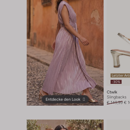
Letzter Art
-30%
Ctwlk
Slingbacks
Entdecke den Look
€ 149,99
€ 