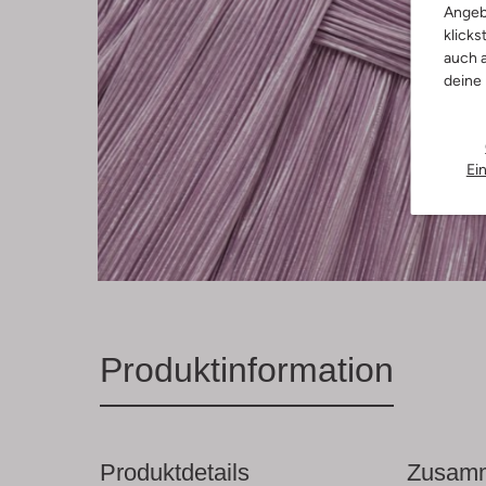
Angeb
klicks
auch a
deine
Ei
Produktinformation
Produktdetails
Zusamm