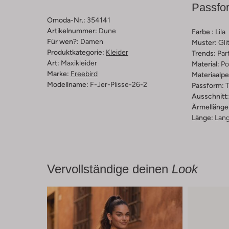
Passfo
Omoda-Nr.:
354141
Artikelnummer:
Dune
Farbe :
Lila
Für wen?:
Damen
Muster:
Gli
Produktkategorie:
Kleider
Trends:
Par
Art:
Maxikleider
Material:
Po
Marke:
Freebird
Materiaalp
Modellname:
F-Jer-Plisse-26-2
Passform:
T
Ausschnitt:
Ärmellänge
Länge:
Lan
Vervollständige deinen
Look