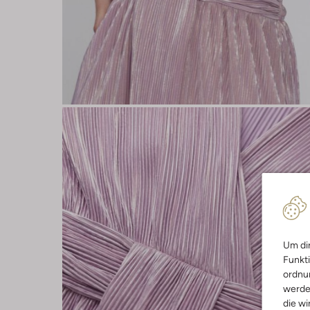
Um dir
Funkti
ordnun
werde
die wi