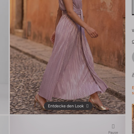
Ä
E
s
Entdecke den Look
Pause