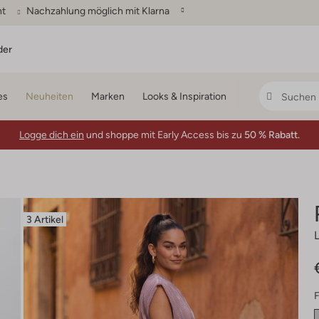
ht
Nachzahlung möglich mit Klarna
der
es
Neuheiten
Marken
Looks & Inspiration
Logge dich ein
und shoppe mit Early Access bis zu
50 % Rabatt.
3 Artikel
F