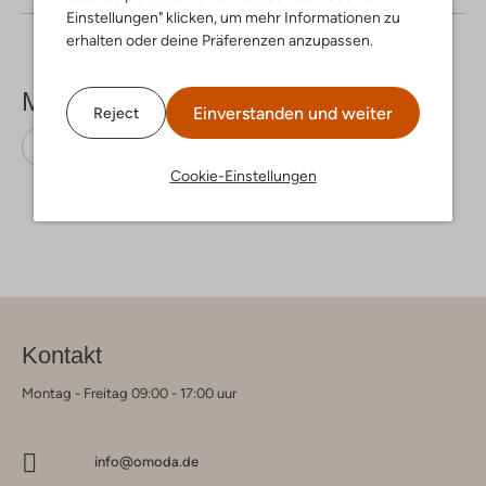
Einstellungen" klicken, um mehr Informationen zu
erhalten oder deine Präferenzen anzupassen.
Mehr sehen
Einverstanden und weiter
Reject
Maxikleider
Y.a.s.
Ecovero-Viskose
Cookie-Einstellungen
Kontakt
Montag - Freitag 09:00 - 17:00 uur
info@omoda.de