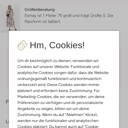
Größenberatung
Esmay ist 1 Meter 75 groß und trägt Größe S.
Die
Passform ist
tailliert
.
Hm, Cookies!
Kostenloser Versand
ab € 75 für Club-Omoda
Um dir bestmöglich zu dienen, verwenden wir
Mitglieder in Deutschland
Cookies auf unserer Website. Funktionale und
Kauf auf Rechnung
30 Tagen
Rückgaberecht
analytische Cookies sorgen dafür, dass die Website
ordnungsgemäß funktioniert und kontinuierlich
verbessert wird. Diese Cookies werden immer
platziert und erfordern keine Zustimmung. Für
Marketing-Cookies, die wir verwenden, um deine
Produktinformation
Präferenzen zu verfolgen und dir personalisierte
Angebote zu zeigen, bitten wir um deine
Zustimmung. Wenn du auf "Ablehnen" klickst,
werden nur die funktionalen und analytischen
Lieferung & Rückgabe
Cookies platziert. Du kannst auch auf "Cookie-