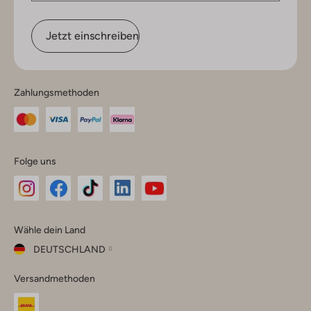
Jetzt einschreiben
Zahlungsmethoden
Folge uns
Omoda
Omoda
Omoda
Omoda
Omoda
Wähle dein Land
Instagram
Facebook
TikTok
LinkedIn
YouTube
DEUTSCHLAND
Wähle
Versandmethoden
dein
Schließ
Land