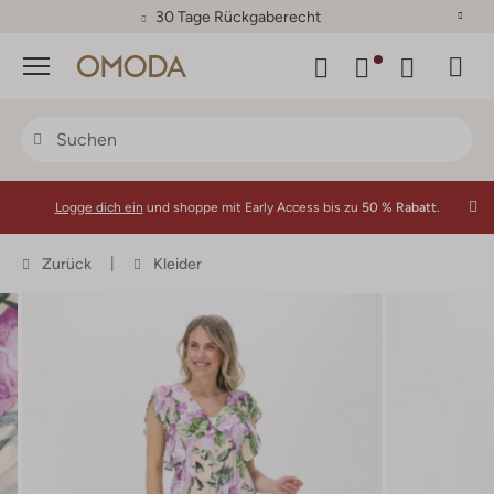
30 Tage Rückgaberecht
Menü
Logge dich ein
und shoppe mit Early Access bis zu
50 % Rabatt.
Zurück
Kleider