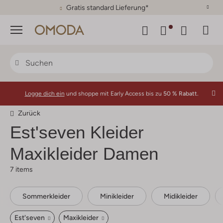
30 Tage Rückgaberecht
Menü
Logge dich ein
und shoppe mit Early Access bis zu
50 % Rabatt.
Zurück
Est'seven
Kleider
Maxikleider Damen
7 items
Sommerkleider
Minikleider
Midikleider
Est'seven
Maxikleider