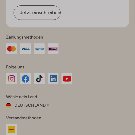
Jetzt einschreiben
Zahlungsmethoden
Folge uns
Omoda
Omoda
Omoda
Omoda
Omoda
Wähle dein Land
Instagram
Facebook
TikTok
LinkedIn
YouTube
DEUTSCHLAND
Wähle
Versandmethoden
dein
Schließ
Land
Nederland