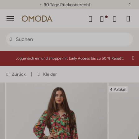
30 Tage Rückgaberecht
Menü
Logge dich ein
und shoppe mit Early Access bis zu
50 % Rabatt.
Zurück
Kleider
4 Artikel