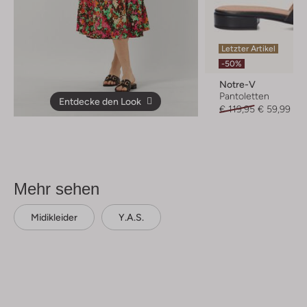
Letzter Artikel
-50%
Notre-V
Pantoletten
Entdecke den Look
€ 119,95
€ 59,99
Mehr sehen
Midikleider
Y.a.s.