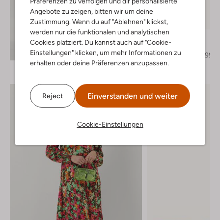
Präferenzen zu verfolgen und dir personalisierte
Angebote zu zeigen, bitten wir um deine
Letzter Artikel
Zustimmung. Wenn du auf "Ablehnen" klickst,
-50%
werden nur die funktionalen und analytischen
Toral
Cookies platziert. Du kannst auch auf "Cookie-
Stiefeletten
Entdecke den Look
Einstellungen" klicken, um mehr Informationen zu
€ 279,95
€ 139,99
erhalten oder deine Präferenzen anzupassen.
Einverstanden und weiter
Reject
Cookie-Einstellungen