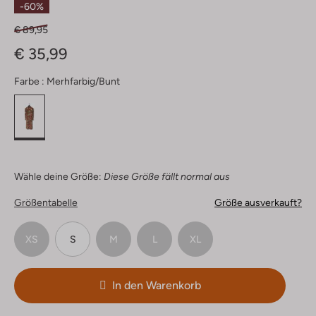
-60%
€ 89,95
€ 35,99
Farbe :
Merhfarbig/bunt
Wähle deine Größe:
Diese Größe fällt normal aus
Größentabelle
Größe ausverkauft?
XS
S
M
L
XL
In den Warenkorb