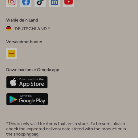
Omoda
Omoda
Omoda
Omoda
Omoda
Wähle dein Land
Instagram
Facebook
TikTok
LinkedIn
YouTube
DEUTSCHLAND
Wähle
Versandmethoden
dein
Schließ
Land
Nederland
België
(Nederlands)
Download onze Omoda app
Belgique
(Français)
Deutschland
*This is only valid for items that are in stock. To be sure, please
check the expected delivery date stated with the product or in
the shoppingbag.