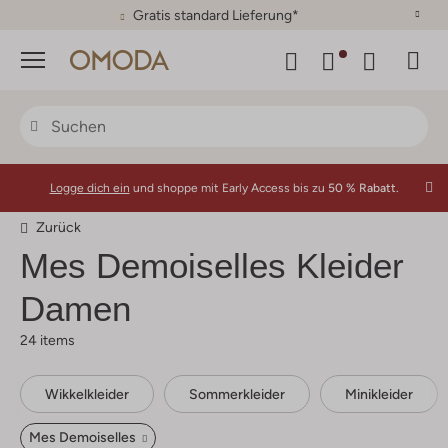
30 Tage Rückgaberecht
Menü
Logge dich ein
und shoppe mit Early Access bis zu
50 % Rabatt.
Zurück
Mes Demoiselles
Kleider
Damen
24 items
Wikkelkleider
Sommerkleider
Minikleider
Mes Demoiselles