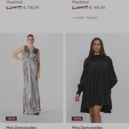
Maxikleid
Maxikleid
€ 274,99
€ 136,99
€ 334,99
€ 166,99
+ mehr farben
-60%
-50%
Mes Demoiselles
Mes Demoiselles