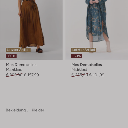
Letzter Artikel
Letzter Artikel
-60%
-60%
Mes Demoiselles
Mes Demoiselles
Maxikleid
Midikleid
€ 395,00
€ 157,99
€ 255,00
€ 101,99
Bekleidung
Kleider