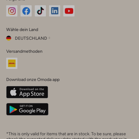
Omoda
Omoda
Omoda
Omoda
Omoda
Wähle dein Land
Instagram
Facebook
TikTok
LinkedIn
YouTube
DEUTSCHLAND
Wähle
Versandmethoden
dein
Schließ
Land
Nederland
België
(Nederlands)
Download onze Omoda app
Belgique
(Français)
Deutschland
*This is only valid for items that are in stock. To be sure, please