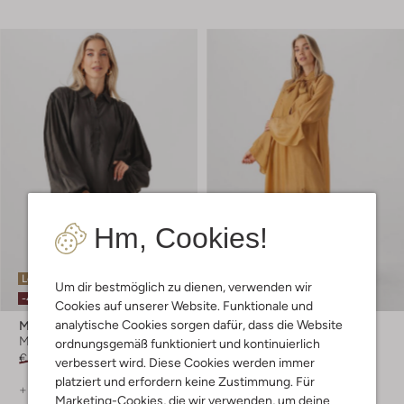
Hm, Cookies!
Letzter Artikel
Letzter Artikel
Um dir bestmöglich zu dienen, verwenden wir
-40%
-50%
Cookies auf unserer Website. Funktionale und
analytische Cookies sorgen dafür, dass die Website
Mes Demoiselles
Mes Demoiselles
Maxikleid
Maxikleid
ordnungsgemäß funktioniert und kontinuierlich
€ 234,99
€ 140,99
€ 384,99
€ 191,99
verbessert wird. Diese Cookies werden immer
platziert und erfordern keine Zustimmung. Für
+ mehr farben
Marketing-Cookies, die wir verwenden, um deine