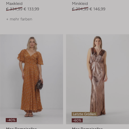
Maxikleid
Minikleid
€ 334,99
€ 133,99
€ 294,99
€ 146,99
+ mehr farben
Letzte Größen
-40%
-60%
Mes Demoiselles
Mes Demoiselles