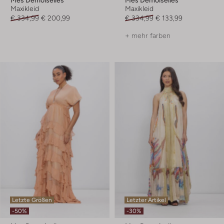
Maxikleid
Maxikleid
€ 334,99
€ 200,99
€ 334,99
€ 133,99
+ mehr farben
Letzte Größen
Letzter Artikel
-50%
-30%