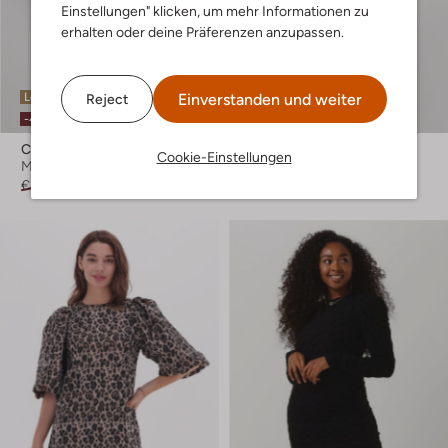
Einstellungen" klicken, um mehr Informationen zu
erhalten oder deine Präferenzen anzupassen.
Letzte Größen
Letzter Artikel
Einverstanden und weiter
Reject
-40%
-40%
Co'couture
Co'couture
Cookie-Einstellungen
Minikleid
Minikleid
€ 139,95
€ 83,99
€ 99,95
€ 59,99