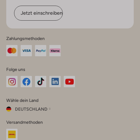
Jetzt einschreiben
Zahlungsmethoden
Folge uns
Omoda
Omoda
Omoda
Omoda
Omoda
Wähle dein Land
Instagram
Facebook
TikTok
LinkedIn
YouTube
DEUTSCHLAND
Wähle
Versandmethoden
dein
Schließ
Land
Nederland