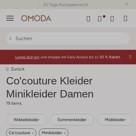
30 Tage Rückgaberecht
Menü
Logge dich ein
und shoppe mit Early Access bis zu
50 % Rabatt.
Zurück
Co'couture
Kleider
Minikleider Damen
19 items
Wikkelkleider
Sommerkleider
Midikleider
Co'couture
Minikleider