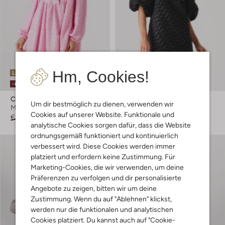
Hm, Cookies!
Letzter Artikel
Letzte Größen
-60%
-40%
Co'couture
Co'couture
Um dir bestmöglich zu dienen, verwenden wir
Minikleid
Minikleid
Cookies auf unserer Website. Funktionale und
€ 139,99
€ 55,99
€ 139,95
€ 83,99
analytische Cookies sorgen dafür, dass die Website
ordnungsgemäß funktioniert und kontinuierlich
verbessert wird. Diese Cookies werden immer
platziert und erfordern keine Zustimmung. Für
Marketing-Cookies, die wir verwenden, um deine
Präferenzen zu verfolgen und dir personalisierte
Angebote zu zeigen, bitten wir um deine
Zustimmung. Wenn du auf "Ablehnen" klickst,
werden nur die funktionalen und analytischen
Cookies platziert. Du kannst auch auf "Cookie-