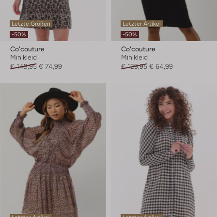
Letzte Größen
Letzter Artikel
-50%
-50%
Co'couture
Co'couture
Minikleid
Minikleid
€ 149,95
€ 74,99
€ 129,95
€ 64,99