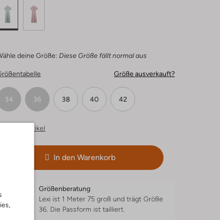
Wähle deine Größe:
Diese Größe fällt normal aus
Größentabelle
Größe ausverkauft?
34
36
38
40
42
hnliche Artikel
In den Warenkorb
Größenberatung
s
Lexi ist 1 Meter 75 groß und trägt Größe
ies,
36.
Die Passform ist
tailliert
.