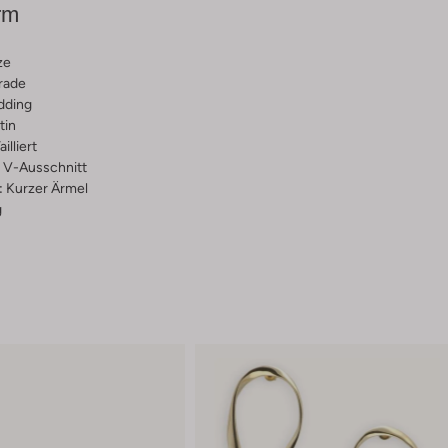
rm
ze
rade
dding
tin
ailliert
V-Ausschnitt
:
Kurzer Ärmel
g