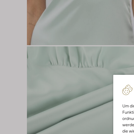
Um dir
Funkti
ordnun
werde
die wi