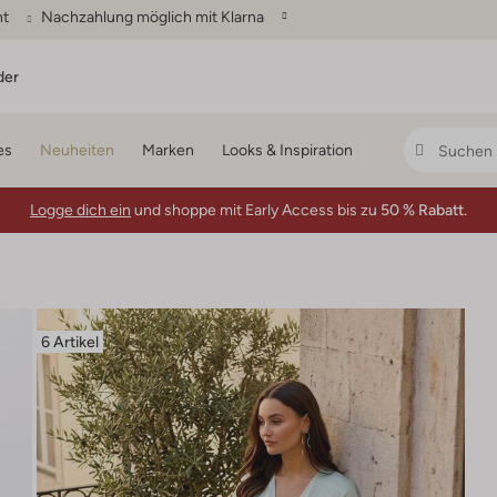
ht
Nachzahlung möglich mit Klarna
der
es
Neuheiten
Marken
Looks & Inspiration
Logge dich ein
und shoppe mit Early Access bis zu
50 % Rabatt.
6 Artikel