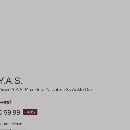
Y.a.s.
Minze Y.a.s. Maxikleid Yassatina Ss Ankle Dress
€ 99,99
€ 59,99
-40%
arbe :
Minze