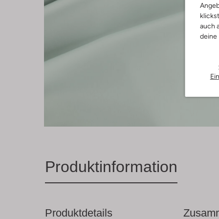
Angeb
klicks
auch a
deine
Ei
Produktinformation
Produktdetails
Zusamm