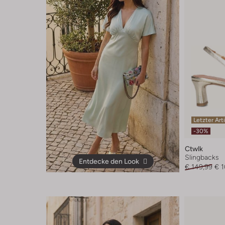
Letzter Art
-30%
Ctwlk
Slingbacks
Entdecke den Look
€ 149,99
€ 