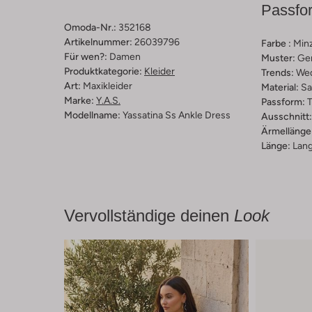
Passfo
Omoda-Nr.:
352168
Artikelnummer:
26039796
Farbe :
Min
Für wen?:
Damen
Muster:
Ge
Produktkategorie:
Kleider
Trends:
We
Art:
Maxikleider
Material:
Sa
Marke:
Y.a.s.
Passform:
T
Modellname:
Yassatina Ss Ankle Dress
Ausschnitt:
Ärmellänge
Länge:
Lan
Vervollständige deinen
Look