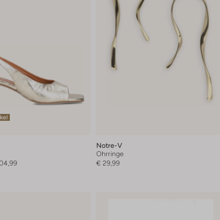
ikel
Notre-V
Ohrringe
104,99
€ 29,99