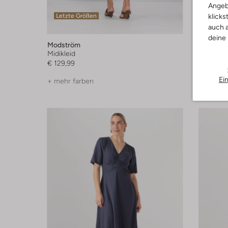
Angeb
Letzte Größen
Letzte
klicks
auch a
deine
Modström
Modströ
Midikleid
Maxikleid
€ 129,99
€ 129,99
Ei
+ mehr farben