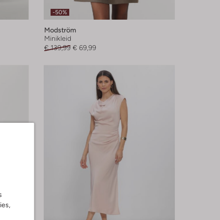
-50%
Modström
Minikleid
€ 139,99
€ 69,99
s
ies,