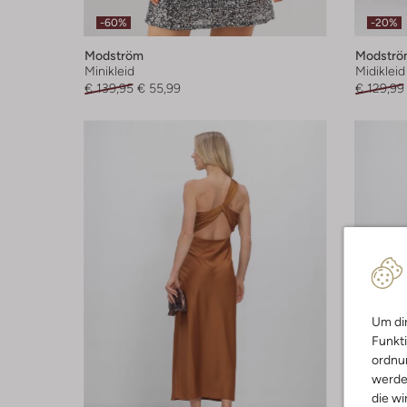
-60%
-20%
Modström
Modströ
Minikleid
Midikleid
€ 139,95
€ 55,99
€ 129,99
Um dir
Funkti
ordnun
werde
die wi