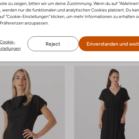
ote zu zeigen, bitten wir um deine Zustimmung. Wenn du auf "Ablehnen
 Größen
t, werden nur die funktionalen und analytischen Cookies platziert. Du ka
-50%
uf "Cookie-Einstellungen" klicken, um mehr Informationen zu erhalten o
 Präferenzen anzupassen.
m
Modström
Midikleid
€ 99,99
€ 49,99
Cookie-
Reject
Einverstanden und weit
nstellungen