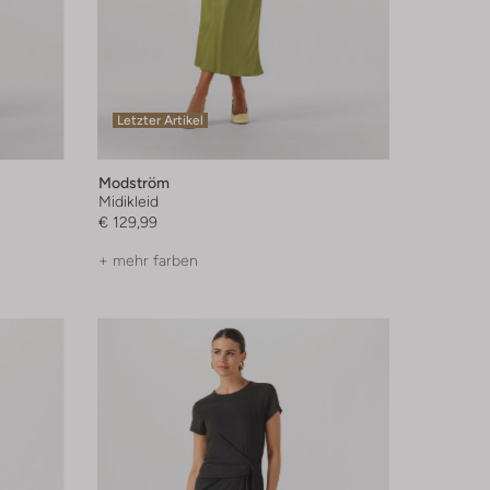
Letzter Artikel
Modström
Midikleid
€ 129,99
+ mehr farben