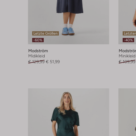
Letzte Größen
Letzter
-60%
-40%
Modström
Modströ
Midikleid
Minikleid
€ 129,99
€ 51,99
€ 109,99