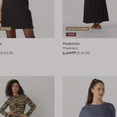
 Artikel
Letzte Größen
-60%
m
Modström
Maxikleid
€ 65,99
€ 119,99
€ 47,99