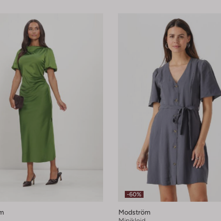
-60%
m
Modström
Minikleid