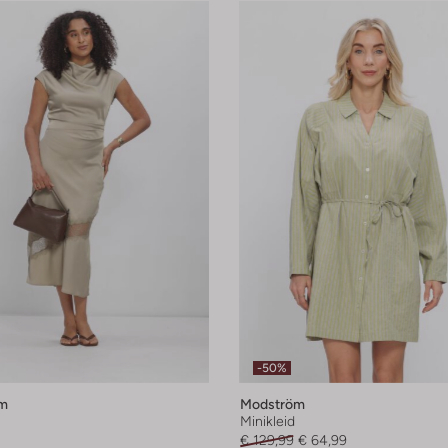
-50%
m
Modström
Minikleid
€ 129,99
€ 64,99