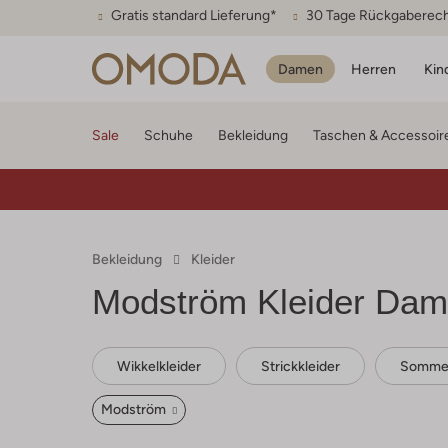
Gratis standard Lieferung*
30 Tage Rückgaberec
Damen
Herren
Kin
Sale
Schuhe
Bekleidung
Taschen & Accessoir
Bekleidung
Kleider
Modström
Kleider Da
Wikkelkleider
Strickkleider
Sommer
Modström