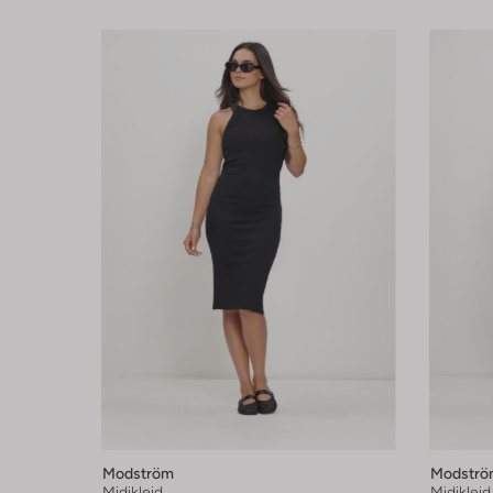
Modström
Modströ
Midikleid
Midikleid