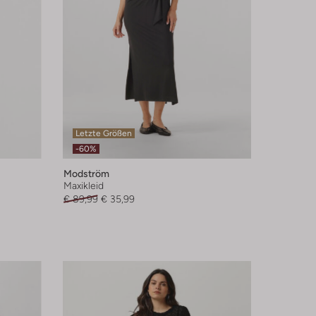
Letzte Größen
-60%
Modström
Maxikleid
€ 89,99
€ 35,99