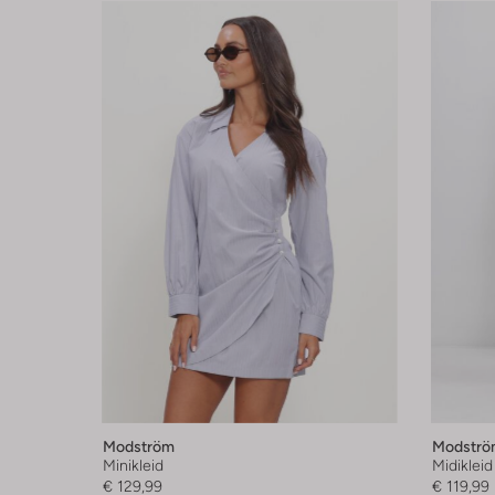
Modström
Modströ
Minikleid
Midikleid
€ 129,99
€ 119,99