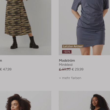
Letzter Artikel
-50%
m
Modström
Minikleid
€ 47,99
€ 59,99
€ 29,99
+ mehr farben