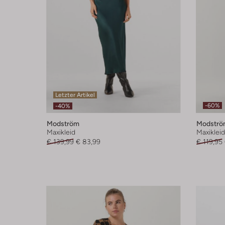
Letzter Artikel
-60%
-40%
Modström
Modströ
Maxikleid
Maxikleid
€ 139,99
€ 83,99
€ 119,95