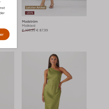
"
Letzter Artikel
nnst
der
-20%
Modström
Midikleid
€ 109,99
€ 87,99
er