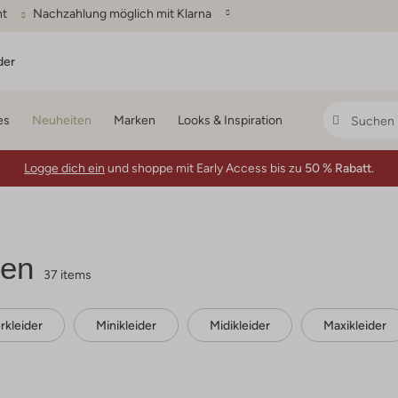
ht
Nachzahlung möglich mit Klarna
der
es
Neuheiten
Marken
Looks & Inspiration
Logge dich ein
und shoppe mit Early Access bis zu
50 % Rabatt.
men
37 items
kleider
Minikleider
Midikleider
Maxikleider