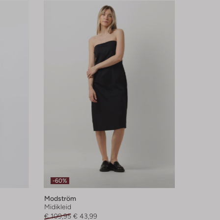
-60%
Modström
Midikleid
€ 109,95
€ 43,99