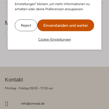
Einstellungen" klicken, um mehr Informationen zu
erhalten oder deine Präferenzen anzupassen.
Mehr sehen
Einverstanden und weiter
Reject
Maxikleider
Devotion
Baumwolle
Cookie-Einstellungen
Kontakt
Montag - Freitag 09:00 - 17:00 uur
info@omoda.de