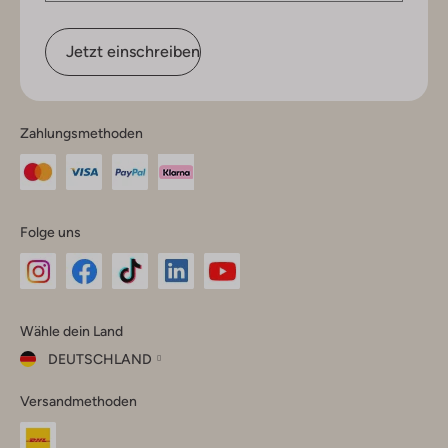
Jetzt einschreiben
Zahlungsmethoden
Folge uns
Omoda
Omoda
Omoda
Omoda
Omoda
Wähle dein Land
Instagram
Facebook
TikTok
LinkedIn
YouTube
DEUTSCHLAND
Wähle
Versandmethoden
dein
Schließ
Land