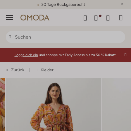
30 Tage Rückgaberecht
Menü
Logge dich ein
und shoppe mit Early Access bis zu
50 % Rabatt.
Zurück
Kleider