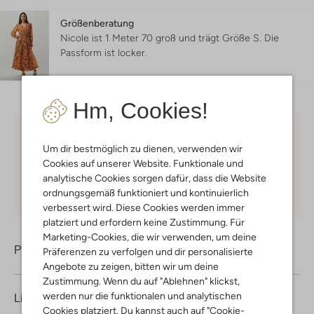
Größenberatung
Nicole ist 1 Meter 70 groß und trägt Größe S.
Die
Passform ist
locker
.
Hm, Cookies!
Kostenloser Versand
ab € 75 für Club-Omoda
Um dir bestmöglich zu dienen, verwenden wir
Mitglieder in Deutschland
Cookies auf unserer Website. Funktionale und
Kauf auf Rechnung
30 Tagen
Rückgaberecht
analytische Cookies sorgen dafür, dass die Website
ordnungsgemäß funktioniert und kontinuierlich
verbessert wird. Diese Cookies werden immer
platziert und erfordern keine Zustimmung. Für
Marketing-Cookies, die wir verwenden, um deine
Produktinformation
Präferenzen zu verfolgen und dir personalisierte
Angebote zu zeigen, bitten wir um deine
Zustimmung. Wenn du auf "Ablehnen" klickst,
werden nur die funktionalen und analytischen
Lieferung & Rückgabe
Cookies platziert. Du kannst auch auf "Cookie-