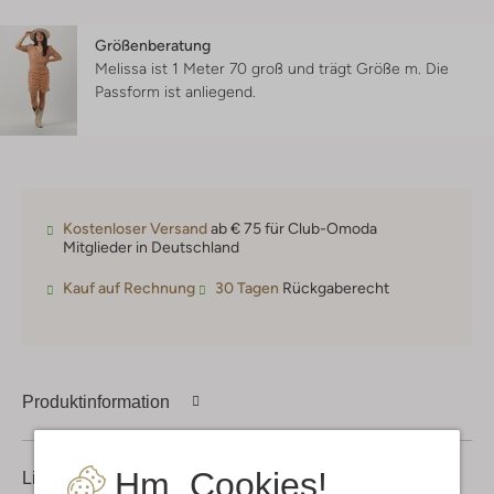
Größenberatung
Melissa ist 1 Meter 70 groß und trägt Größe m.
Die
Passform ist
anliegend
.
Kostenloser Versand
ab € 75 für Club-Omoda
Mitglieder in Deutschland
Kauf auf Rechnung
30 Tagen
Rückgaberecht
Produktinformation
Hm, Cookies!
Lieferung & Rückgabe