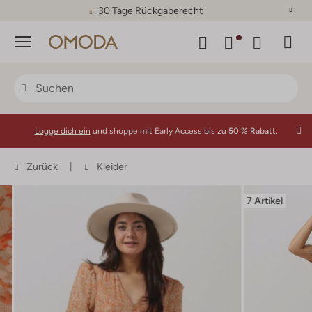
30 Tage Rückgaberecht
Menü
Logge dich ein
und shoppe mit Early Access bis zu
50 % Rabatt.
Zurück
Kleider
7 Artikel