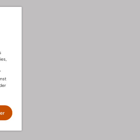
s
ies,
"
nnst
der
er