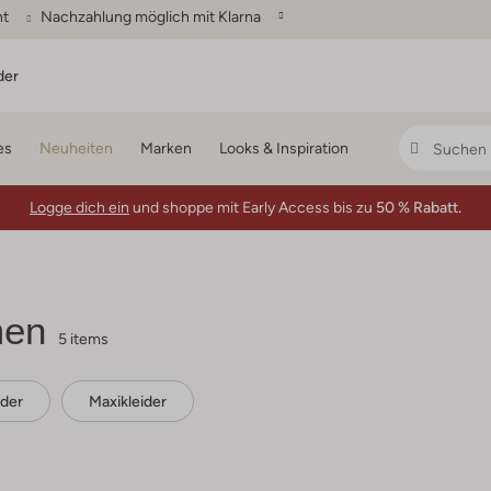
ht
Nachzahlung möglich mit Klarna
der
es
Neuheiten
Marken
Looks & Inspiration
Logge dich ein
und shoppe mit Early Access bis zu
50 % Rabatt.
men
5 items
ider
Maxikleider