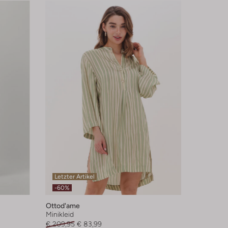
Letzter Artikel
-60%
Ottod'ame
Minikleid
€ 209,95
€ 83,99