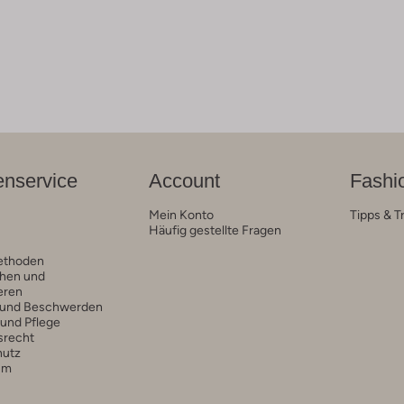
nservice
Account
Fashi
Mein Konto
Tipps & T
Häufig gestellte Fragen
ethoden
hen und
eren
 und Beschwerden
 und Pflege
srecht
hutz
um