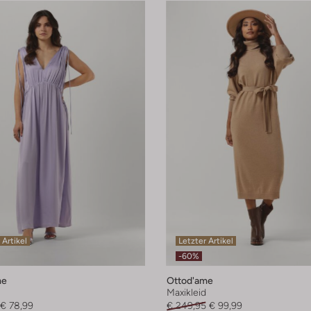
 Artikel
Letzter Artikel
-60%
me
Ottod'ame
Maxikleid
€ 78,99
€ 249,95
€ 99,99