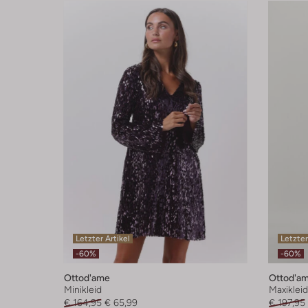
Letzter Artikel
Letzter
-60%
-60%
Ottod'ame
Ottod'a
Minikleid
Maxikleid
€ 164,95
€ 65,99
€ 197,95