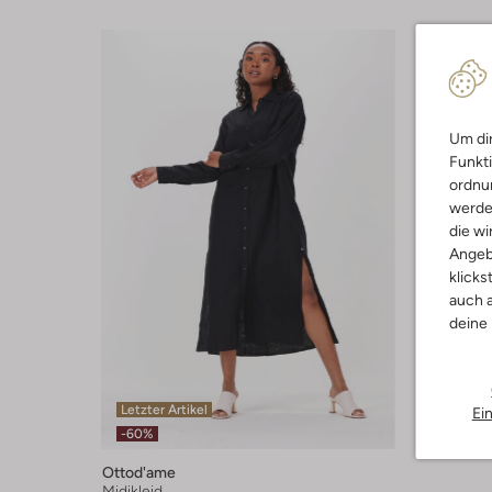
Um dir
Funkti
ordnun
werde
die wi
Angeb
klicks
auch a
deine
Letzter Artikel
Ei
-60%
Ottod'ame
Midikleid