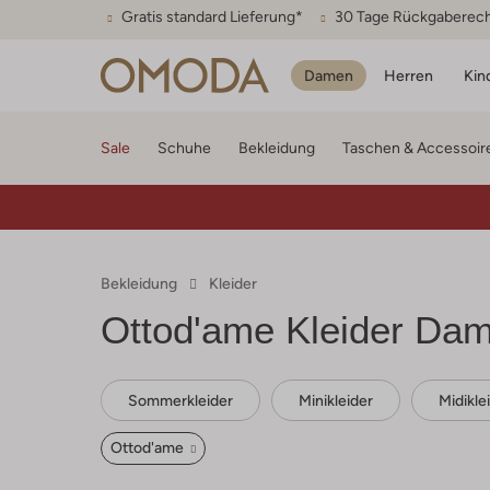
Gratis standard Lieferung*
30 Tage Rückgaberec
Damen
Herren
Kin
Sale
Schuhe
Bekleidung
Taschen & Accessoir
Bekleidung
Kleider
Ottod'ame
Kleider Da
Sommerkleider
Minikleider
Midikle
Ottod'ame