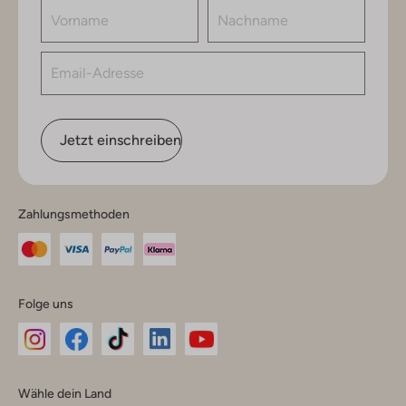
Jetzt einschreiben
Zahlungsmethoden
Folge uns
Omoda
Omoda
Omoda
Omoda
Omoda
Wähle dein Land
Instagram
Facebook
TikTok
LinkedIn
YouTube