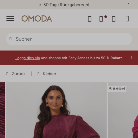
30 Tage Rückgaberecht
Menü
Logge dich ein
und shoppe mit Early Access bis zu
50 % Rabatt.
Zurück
Kleider
5 Artikel