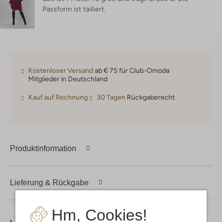
Passform ist
tailliert
.
Kostenloser Versand
ab € 75 für Club-Omoda
Mitglieder in Deutschland
Kauf auf Rechnung
30 Tagen
Rückgaberecht
Produktinformation
Lieferung & Rückgabe
Hm, Cookies!