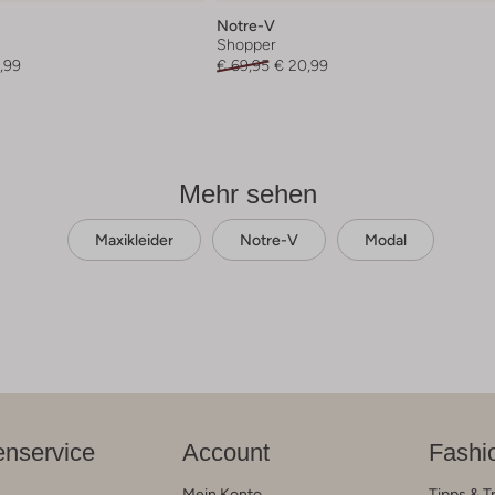
Notre-V
Shopper
,99
€ 69,95
€ 20,99
Mehr sehen
Maxikleider
Notre-V
Modal
nservice
Account
Fashi
Mein Konto
Tipps & T