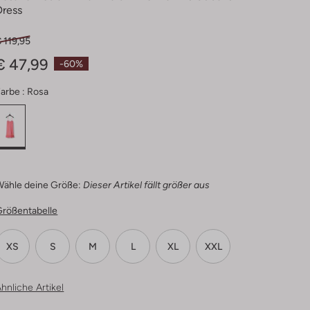
Dress
 119,95
€ 47,99
-60%
arbe :
Rosa
Wähle deine Größe:
Dieser Artikel fällt größer aus
Größentabelle
XS
S
M
L
XL
XXL
hnliche Artikel