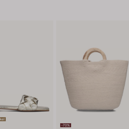
ikel
-70%