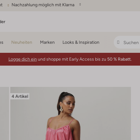
ht
Nachzahlung möglich mit Klarna
der
es
Neuheiten
Marken
Looks & Inspiration
Logge dich ein
und shoppe mit Early Access bis zu
50 % Rabatt.
4 Artikel