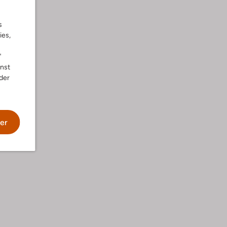
s
ies,
"
nnst
der
he
er