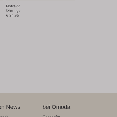
Notre-V
Ohrringe
€ 24,95
on News
bei Omoda
rends
Geschäfte