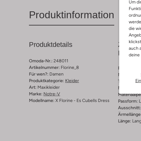
Um dir
Funkti
Produktinformation
ordnun
werde
die wi
Angeb
klicks
Produktdetails
Zusamm
auch a
Passfo
deine
Omoda-Nr.:
248011
Artikelnummer:
Florine_8
Farbe :
Ros
Für wen?:
Damen
Muster:
Ge
Ei
Produktkategorie:
Kleider
Trends:
We
Art:
Maxikleider
Material:
Mo
Marke:
Notre-V
Materiaalp
Modellname:
X Florine - Es Cubells Dress
Passform:
L
Ausschnitt:
Ärmellänge
Länge:
Lan