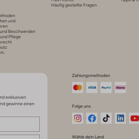
Häufig gestellte Fragen
ethoden
hen und
eren
 und Beschwerden
 und Pflege
srecht
hutz
um
Zahlungsmethoden
nd exklusiven
und gewinne einen
Folge uns
Omoda
Omoda
Omoda
Omoda
Om
Wähle dein Land