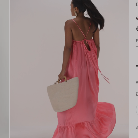
€
F
Ä