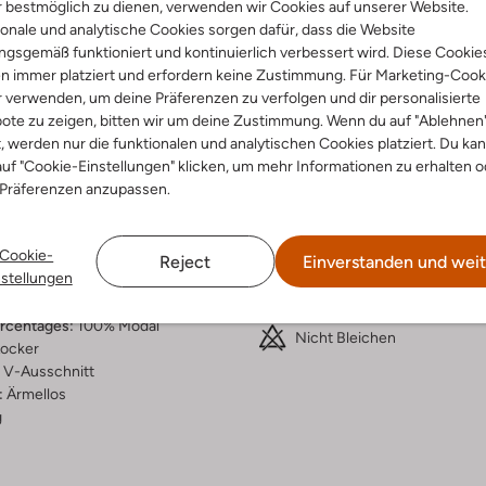
 bestmöglich zu dienen, verwenden wir Cookies auf unserer Website.
onale und analytische Cookies sorgen dafür, dass die Website
Lieferung & Rückgabe
gsgemäß funktioniert und kontinuierlich verbessert wird. Diese Cookie
n immer platziert und erfordern keine Zustimmung. Für Marketing-Cook
r verwenden, um deine Präferenzen zu verfolgen und dir personalisierte
ote zu zeigen, bitten wir um deine Zustimmung. Wenn du auf "Ablehnen
t, werden nur die funktionalen und analytischen Cookies platziert. Du ka
ensetzung &
Waschanleitung
uf "Cookie-Einstellungen" klicken, um mehr Informationen zu erhalten o
rm
 Präferenzen anzupassen.
30 bei 30 Grad Schonwäsc
a
Max. 150 °C
Cookie-
rade
Reject
Einverstanden und weit
Im Schatten trocknen
nstellungen
dding
dal
Chemisch Reinigen
ercentages:
100% Modal
Nicht Bleichen
ocker
V-Ausschnitt
:
Ärmellos
g