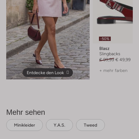
-50%
Blasz
Slingbacks
€ 99,99
€ 49,99
+ mehr farben
Entdecke den Look
Mehr sehen
Minikleider
Y.a.s.
Tweed