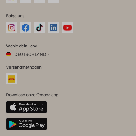
Folge uns
Omoda
Omoda
Omoda
Omoda
Omoda
Wähle dein Land
Instagram
Facebook
TikTok
LinkedIn
YouTube
DEUTSCHLAND
Wähle
Versandmethoden
dein
Schließ
Land
Nederland
België
(Nederlands)
Download onze Omoda app
Belgique
(Français)
Deutschland