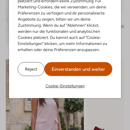
platziert und erfordern keine Zustimmung. Für
Marketing-Cookies, die wir verwenden, um deine
-30%
Präferenzen zu verfolgen und dir personalisierte
Bibi Lou
Angebote zu zeigen, bitten wir um deine
Mules
Zustimmung. Wenn du auf "Ablehnen" klickst,
€ 169,99
€ 118,99
werden nur die funktionalen und analytischen
+ mehr farben
Cookies platziert. Du kannst auch auf "Cookie-
Entdecke den Look
Einstellungen" klicken, um mehr Informationen zu
erhalten oder deine Präferenzen anzupassen.
Einverstanden und weiter
Reject
Cookie-Einstellungen