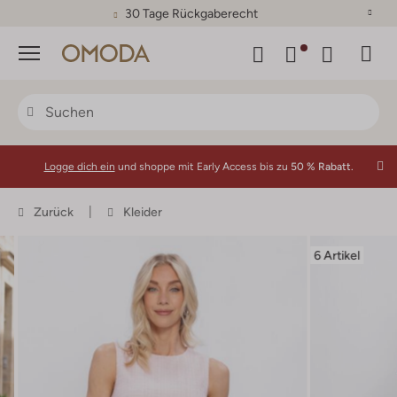
30 Tage Rückgaberecht
Menü
Logge dich ein
und shoppe mit Early Access bis zu
50 % Rabatt.
Zurück
Kleider
6 Artikel