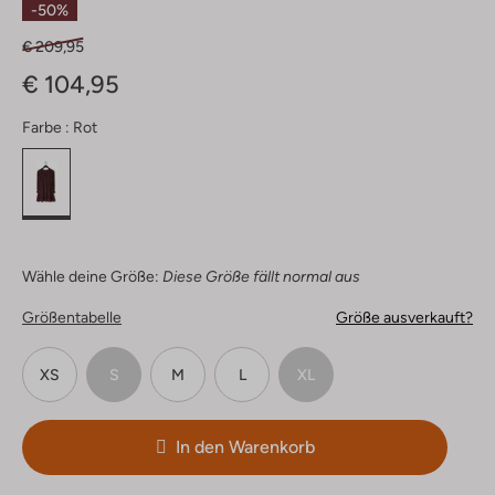
-50%
€ 209,95
€ 104,95
Farbe :
Rot
Wähle deine Größe:
Diese Größe fällt normal aus
Größentabelle
Größe ausverkauft?
XS
S
M
L
XL
In den Warenkorb