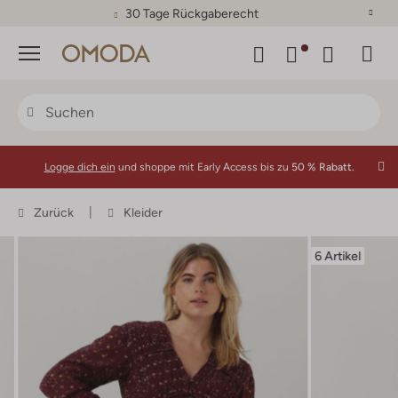
30 Tage Rückgaberecht
Menü
Logge dich ein
und shoppe mit Early Access bis zu
50 % Rabatt.
Zurück
Kleider
6 Artikel