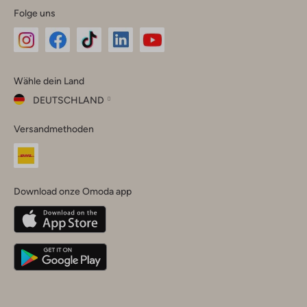
Folge uns
Omoda
Omoda
Omoda
Omoda
Omoda
Wähle dein Land
Instagram
Facebook
TikTok
LinkedIn
YouTube
DEUTSCHLAND
Wähle
Versandmethoden
dein
Schließ
Land
Nederland
België
(Nederlands)
Download onze Omoda app
Belgique
(Français)
Deutschland