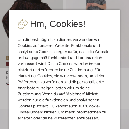
Hm, Cookies!
Um dir bestmöglich zu dienen, verwenden wir
Cookies auf unserer Website. Funktionale und
analytische Cookies sorgen dafür, dass die Website
ordnungsgemäß funktioniert und kontinuierlich
Letzter Artikel
Letzte Größen
verbessert wird. Diese Cookies werden immer
-50%
-60%
platziert und erfordern keine Zustimmung. Für
Rough Studios
Rough Studios
Marketing-Cookies, die wir verwenden, um deine
Minikleid
Minikleid
Präferenzen zu verfolgen und dir personalisierte
€ 219,95
€ 109,99
€ 159,95
€ 63,99
Angebote zu zeigen, bitten wir um deine
+ mehr farben
Zustimmung. Wenn du auf "Ablehnen" klickst,
werden nur die funktionalen und analytischen
Cookies platziert. Du kannst auch auf "Cookie-
Einstellungen" klicken, um mehr Informationen zu
erhalten oder deine Präferenzen anzupassen.