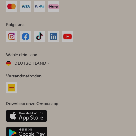
Folge uns
Omoda
Omoda
Omoda
Omoda
Omoda
Wähle dein Land
Instagram
Facebook
TikTok
LinkedIn
YouTube
DEUTSCHLAND
Wähle
Versandmethoden
dein
Schließ
Land
Nederland
België
(Nederlands)
Download onze Omoda app
Belgique
(Français)
Deutschland