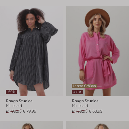
Letzte Größen
-60%
-60%
Rough Studios
Rough Studios
Minikleid
Minikleid
€ 199,95
€ 79,99
€ 159,95
€ 63,99