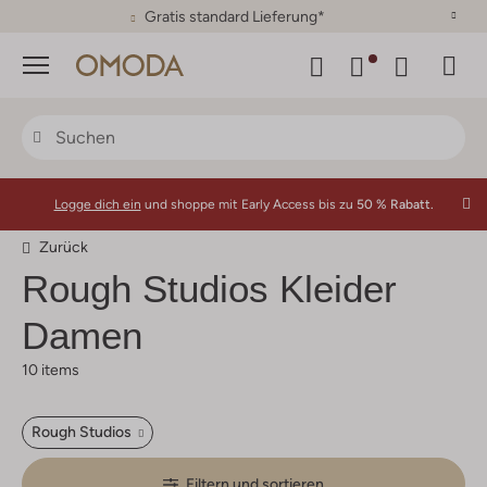
30 Tage Rückgaberecht
Menü
Logge dich ein
und shoppe mit Early Access bis zu
50 % Rabatt.
Zurück
Rough Studios
Kleider
Damen
10 items
Rough Studios
Filtern und sortieren