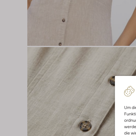
Um dir
Funkti
ordnun
werde
die wi