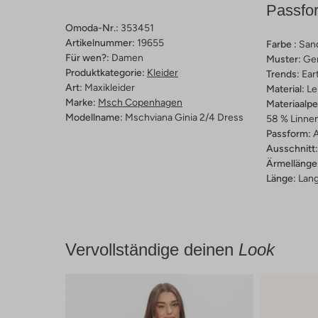
Passfo
Omoda-Nr.:
353451
Artikelnummer:
19655
Farbe :
San
Für wen?:
Damen
Muster:
Ge
Produktkategorie:
Kleider
Trends:
Ear
Art:
Maxikleider
Material:
Le
Marke:
Msch Copenhagen
Materiaalp
Modellname:
Mschviana Ginia 2/4 Dress
58 % Linnen
Passform:
A
Ausschnitt:
Ärmellänge
Länge:
Lan
Vervollständige deinen
Look