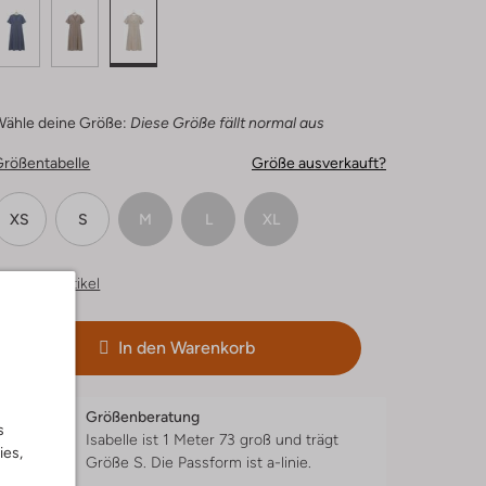
Wähle deine Größe:
Diese Größe fällt normal aus
Größentabelle
Größe ausverkauft?
XS
S
M
L
XL
hnliche Artikel
In den Warenkorb
Größenberatung
s
Isabelle ist 1 Meter 73 groß und trägt
ies,
Größe S.
Die Passform ist
a-linie
.