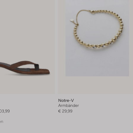
Notre-V
Armbänder
03,99
€ 29,99
en