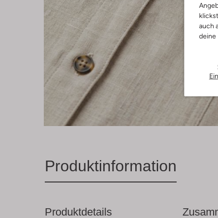
Angeb
klicks
auch a
deine
Ei
Produktinformation
Produktdetails
Zusamm