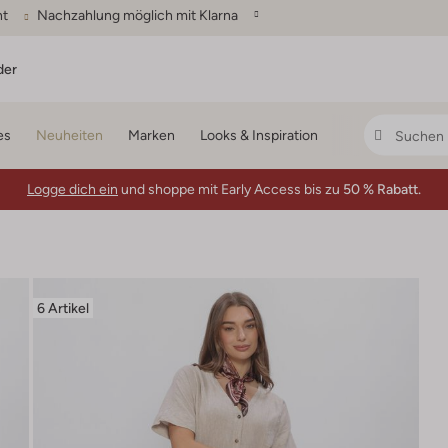
ht
Nachzahlung möglich mit Klarna
der
es
Neuheiten
Marken
Looks & Inspiration
Logge dich ein
und shoppe mit Early Access bis zu
50 % Rabatt.
6 Artikel