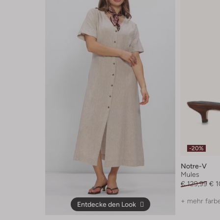
-20%
Notre-V
Mules
€ 129,99
€ 1
+ mehr farb
Entdecke den Look