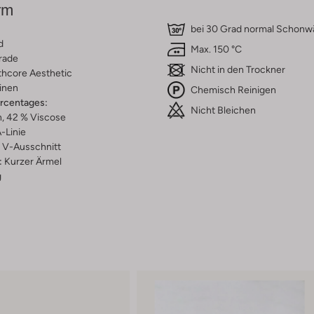
rm
bei 30 Grad normal Schon
d
Max. 150 °C
rade
Nicht in den Trockner
thcore Aesthetic
inen
Chemisch Reinigen
ercentages:
Nicht Bleichen
, 42 % Viscose
-Linie
V-Ausschnitt
:
Kurzer Ärmel
g