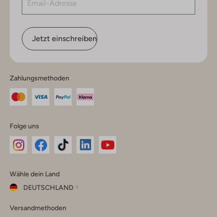
Jetzt einschreiben
Zahlungsmethoden
Folge uns
Omoda
Omoda
Omoda
Omoda
Omoda
Wähle dein Land
Instagram
Facebook
TikTok
LinkedIn
YouTube
DEUTSCHLAND
Wähle
Versandmethoden
dein
Schließ