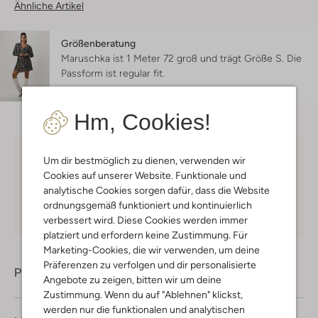
Ähnliche Artikel
Größenberatung
Maruschka ist 1 Meter 72 groß und trägt Größe S.
Die
Passform ist
regular fit
.
Hm, Cookies!
Um dir bestmöglich zu dienen, verwenden wir
Kostenloser Versand
ab € 75 für Club-Omoda
Mitglieder in Deutschland
Cookies auf unserer Website. Funktionale und
analytische Cookies sorgen dafür, dass die Website
Kauf auf Rechnung
30 Tagen
Rückgaberecht
ordnungsgemäß funktioniert und kontinuierlich
verbessert wird. Diese Cookies werden immer
platziert und erfordern keine Zustimmung. Für
Marketing-Cookies, die wir verwenden, um deine
Präferenzen zu verfolgen und dir personalisierte
Produktinformation
Angebote zu zeigen, bitten wir um deine
Zustimmung. Wenn du auf "Ablehnen" klickst,
werden nur die funktionalen und analytischen