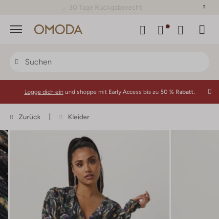
30 Tage Rückgaberecht
Menü
Logge dich ein
und shoppe mit Early Access bis zu
50 % Rabatt.
Zurück
Kleider