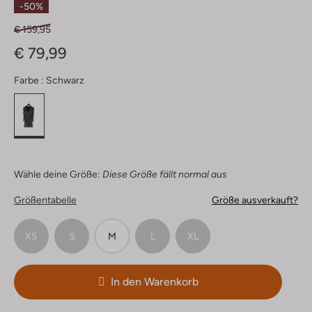
-50%
€ 159,95
€ 79,99
Farbe :
Schwarz
Wähle deine Größe:
Diese Größe fällt normal aus
Größentabelle
Größe ausverkauft?
XS
S
M
L
XL
In den Warenkorb