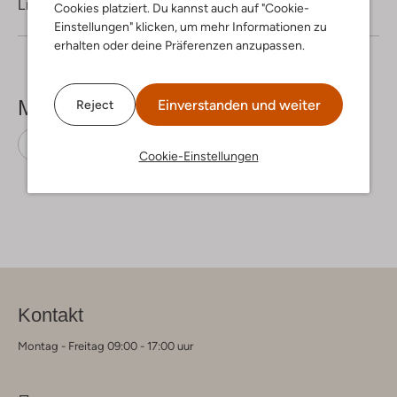
Lieferung & Rückgabe
Cookies platziert. Du kannst auch auf "Cookie-
Einstellungen" klicken, um mehr Informationen zu
erhalten oder deine Präferenzen anzupassen.
Mehr sehen
Einverstanden und weiter
Reject
Minikleider
Alix The Label
Polyester
Cookie-Einstellungen
Kontakt
Montag - Freitag 09:00 - 17:00 uur