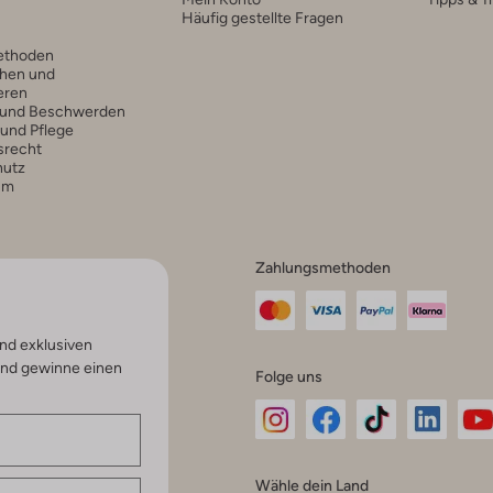
Häufig gestellte Fragen
ethoden
hen und
eren
 und Beschwerden
 und Pflege
srecht
hutz
um
Zahlungsmethoden
nd exklusiven
und gewinne einen
Folge uns
Omoda
Omoda
Omoda
Omoda
Om
Wähle dein Land