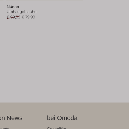
Núnoo
Umhängetasche
€ 99,99
€ 79,99
on News
bei Omoda
rends
Geschäfte