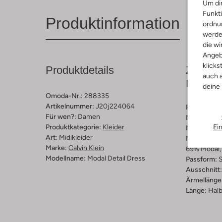
Um dir
Funkti
Produktinformation
ordnun
werde
die wi
Angeb
klicks
Produktdetails
Zusamm
auch a
Passfo
deine
Omoda-Nr.:
288335
Artikelnummer:
J20j224064
Farbe :
Sch
Für wen?:
Damen
Muster:
Ge
Ei
Produktkategorie:
Kleider
Material:
Mo
Art:
Midikleider
Materiaalp
Marke:
Calvin Klein
69% Modal, 
Modellname:
Modal Detail Dress
Passform:
S
Ausschnitt:
Ärmellänge
Länge:
Halb