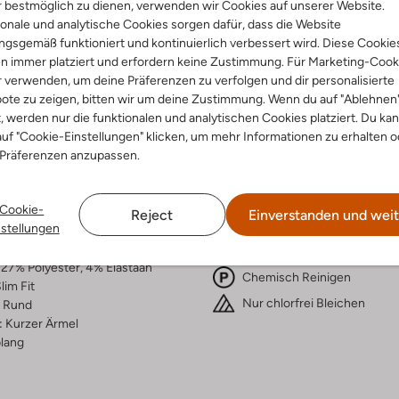
 bestmöglich zu dienen, verwenden wir Cookies auf unserer Website.
onale und analytische Cookies sorgen dafür, dass die Website
Lieferung & Rückgabe
gsgemäß funktioniert und kontinuierlich verbessert wird. Diese Cookie
n immer platziert und erfordern keine Zustimmung. Für Marketing-Cook
r verwenden, um deine Präferenzen zu verfolgen und dir personalisierte
ote zu zeigen, bitten wir um deine Zustimmung. Wenn du auf "Ablehnen
t, werden nur die funktionalen und analytischen Cookies platziert. Du ka
ensetzung &
Waschanleitung
uf "Cookie-Einstellungen" klicken, um mehr Informationen zu erhalten o
rm
 Präferenzen anzupassen.
30 bei 30 Grad Schonwäsc
warz
Max. 110 °C
Cookie-
rade
Reject
Einverstanden und weit
Nicht in den Trockner
nstellungen
dal
ercentages:
Im Schatten trocknen
27% Polyester, 4% Elastaan
Chemisch Reinigen
lim Fit
Nur chlorfrei Bleichen
Rund
:
Kurzer Ärmel
lang