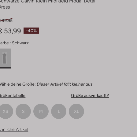
Schwarze Calvin Klein Midikleid Modal Detail
Dress
€ 89,95
€ 53,99
-40%
arbe :
Schwarz
Wähle deine Größe:
Dieser Artikel fällt kleiner aus
Größentabelle
Größe ausverkauft?
XS
S
M
L
XL
hnliche Artikel