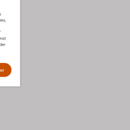
s
ies,
"
nnst
der
he
er