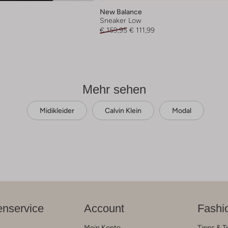
New Balance
Sneaker Low
€ 159,95
€ 111,99
Mehr sehen
Midikleider
Calvin Klein
Modal
nservice
Account
Fashi
Mein Konto
Tipps & T