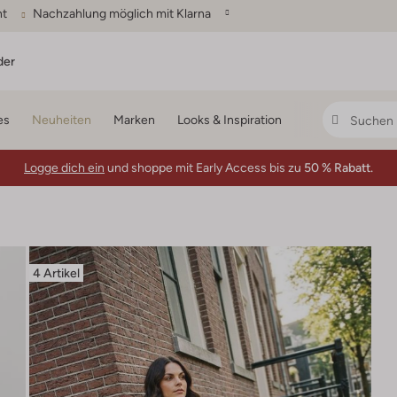
ht
Nachzahlung möglich mit Klarna
der
es
Neuheiten
Marken
Looks & Inspiration
Logge dich ein
und shoppe mit Early Access bis zu
50 % Rabatt.
4 Artikel