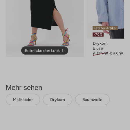
Letzter Artikel
-70%
Drykorn
Bluse
Entdecke den Look
€ 179,95
€ 53,95
Mehr sehen
Midikleider
Drykorn
Baumwolle