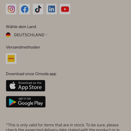
Omoda
Omoda
Omoda
Omoda
Omoda
Wähle dein Land
Instagram
Facebook
TikTok
LinkedIn
YouTube
DEUTSCHLAND
Wähle
Versandmethoden
dein
Schließ
Land
Nederland
België
(Nederlands)
Download onze Omoda app
Belgique
(Français)
Deutschland
*This is only valid for items that are in stock. To be sure, please
check the expected delivery date stated with the product or in