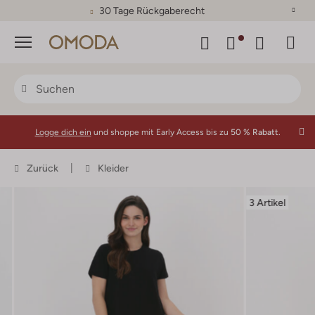
30 Tage Rückgaberecht
Menü
Logge dich ein
und shoppe mit Early Access bis zu
50 % Rabatt.
Zurück
Kleider
3 Artikel