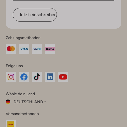
Jetzt einschreiben
Zahlungsmethoden
Folge uns
Omoda
Omoda
Omoda
Omoda
Omoda
Wähle dein Land
Instagram
Facebook
TikTok
LinkedIn
YouTube
DEUTSCHLAND
Wähle
Versandmethoden
dein
Schließ
Land