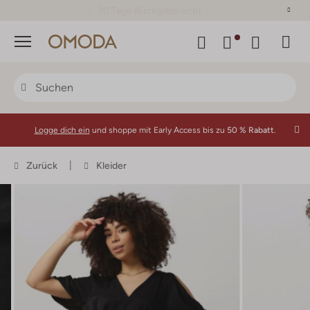
30 Tage Rückgaberecht
Menü
Logge dich ein
und shoppe mit Early Access bis zu
50 % Rabatt.
Zurück
Kleider