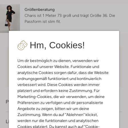
Größenberatung
Charis ist 1 Meter 73 groß und trägt Größe 36.
Die
Passform ist
slim fit
.
Hm, Cookies!
Kostenloser Versand
ab € 75 für Club-Omoda
Um dir bestmöglich zu dienen, verwenden wir
Mitglieder in Deutschland
Cookies auf unserer Website. Funktionale und
Kauf auf Rechnung
30 Tagen
Rückgaberecht
analytische Cookies sorgen dafür, dass die Website
ordnungsgemäß funktioniert und kontinuierlich
verbessert wird. Diese Cookies werden immer
platziert und erfordern keine Zustimmung. Für
Marketing-Cookies, die wir verwenden, um deine
Produktinformation
Präferenzen zu verfolgen und dir personalisierte
Angebote zu zeigen, bitten wir um deine
Zustimmung. Wenn du auf "Ablehnen" klickst,
werden nur die funktionalen und analytischen
Lieferung & Rückgabe
Cookies platziert. Du kannst auch auf "Cookie-