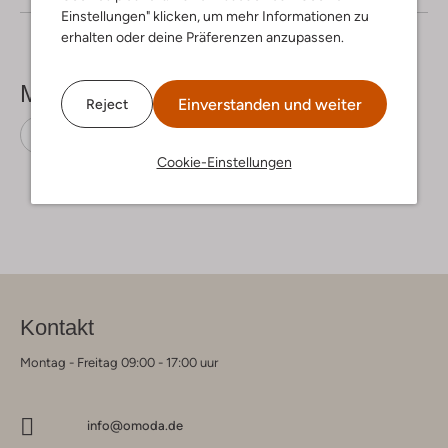
Einstellungen" klicken, um mehr Informationen zu
erhalten oder deine Präferenzen anzupassen.
Mehr sehen
Einverstanden und weiter
Reject
Minikleider
Liu Jo
Viskose
Cookie-Einstellungen
Kontakt
Montag - Freitag 09:00 - 17:00 uur
info@omoda.de