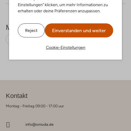
Einstellungen" klicken, um mehr Informationen zu
erhalten oder deine Präferenzen anzupassen.
Mehr sehen
Einverstanden und weiter
Reject
Midikleider
Moves
Polyester
Cookie-Einstellungen
Kontakt
Montag - Freitag 09:00 - 17:00 uur
info@omoda.de