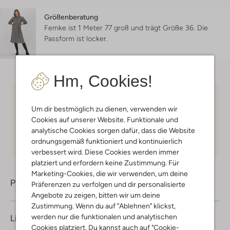
Größenberatung
Femke ist 1 Meter 77 groß und trägt Größe 36.
Die
Passform ist
locker
.
Hm, Cookies!
Kostenloser Versand
ab € 75 für Club-Omoda
Um dir bestmöglich zu dienen, verwenden wir
Mitglieder in Deutschland
Cookies auf unserer Website. Funktionale und
Kauf auf Rechnung
30 Tagen
Rückgaberecht
analytische Cookies sorgen dafür, dass die Website
ordnungsgemäß funktioniert und kontinuierlich
verbessert wird. Diese Cookies werden immer
platziert und erfordern keine Zustimmung. Für
Marketing-Cookies, die wir verwenden, um deine
Produktinformation
Präferenzen zu verfolgen und dir personalisierte
Angebote zu zeigen, bitten wir um deine
Zustimmung. Wenn du auf "Ablehnen" klickst,
werden nur die funktionalen und analytischen
Lieferung & Rückgabe
Cookies platziert. Du kannst auch auf "Cookie-