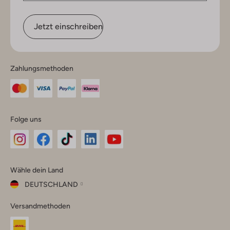
Jetzt einschreiben
Zahlungsmethoden
Folge uns
Omoda
Omoda
Omoda
Omoda
Omoda
Wähle dein Land
Instagram
Facebook
TikTok
LinkedIn
YouTube
DEUTSCHLAND
Wähle
Versandmethoden
dein
Schließ
Land