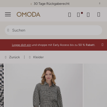
30 Tage Rückgaberecht
Menü
Logge dich ein
und shoppe mit Early Access bis zu
50 % Rabatt.
Zurück
Kleider