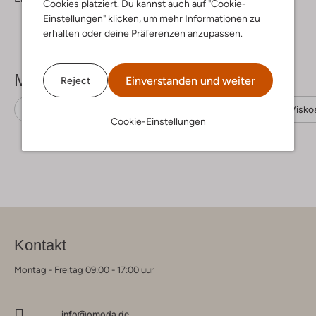
Cookies platziert. Du kannst auch auf "Cookie-
Einstellungen" klicken, um mehr Informationen zu
erhalten oder deine Präferenzen anzupassen.
Mehr sehen
Einverstanden und weiter
Reject
Minikleider
Msch Copenhagen
Ecovero-Visko
Cookie-Einstellungen
Kontakt
Montag - Freitag 09:00 - 17:00 uur
info@omoda.de