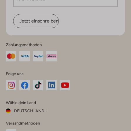
Jetzt einschreiben
Zahlungsmethoden
Folge uns
Omoda
Omoda
Omoda
Omoda
Omoda
Wähle dein Land
Instagram
Facebook
TikTok
LinkedIn
YouTube
DEUTSCHLAND
Wähle
Versandmethoden
dein
Schließ
Land