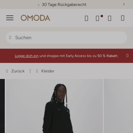
30 Tage Rückgaberecht
Menü
Logge dich ein
und shoppe mit Early Access bis zu
50 % Rabatt.
Zurück
Kleider