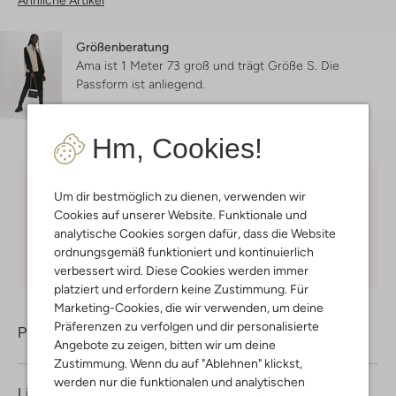
Ähnliche Artikel
Größenberatung
Ama ist 1 Meter 73 groß und trägt Größe S.
Die
Passform ist
anliegend
.
Hm, Cookies!
Kostenloser Versand
ab € 75 für Club-Omoda
Um dir bestmöglich zu dienen, verwenden wir
Mitglieder in Deutschland
Cookies auf unserer Website. Funktionale und
analytische Cookies sorgen dafür, dass die Website
Kauf auf Rechnung
30 Tagen
Rückgaberecht
ordnungsgemäß funktioniert und kontinuierlich
verbessert wird. Diese Cookies werden immer
platziert und erfordern keine Zustimmung. Für
Marketing-Cookies, die wir verwenden, um deine
Präferenzen zu verfolgen und dir personalisierte
Produktinformation
Angebote zu zeigen, bitten wir um deine
Zustimmung. Wenn du auf "Ablehnen" klickst,
werden nur die funktionalen und analytischen
Lieferung & Rückgabe