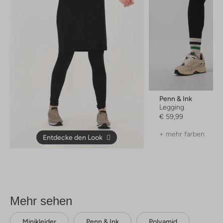
Penn & Ink
Legging
€ 59,99
+ mehr farben
Entdecke den Look
Mehr sehen
Minikleider
Penn & Ink
Polyamid