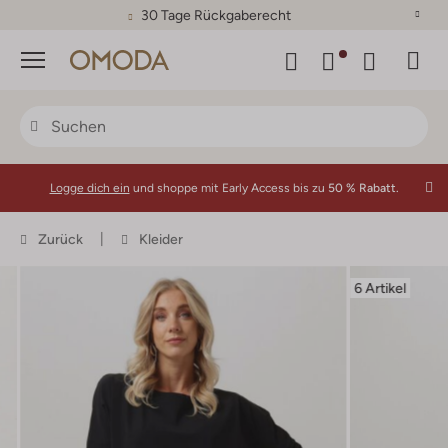
30 Tage Rückgaberecht
Menü
Logge dich ein
und shoppe mit Early Access bis zu
50 % Rabatt.
Zurück
Kleider
6 Artikel