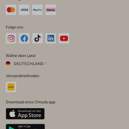
Folge uns
Omoda
Omoda
Omoda
Omoda
Omoda
Wähle dein Land
Instagram
Facebook
TikTok
LinkedIn
YouTube
DEUTSCHLAND
Wähle
Versandmethoden
dein
Schließ
Land
Nederland
België
(Nederlands)
Download onze Omoda app
Belgique
(Français)
Deutschland