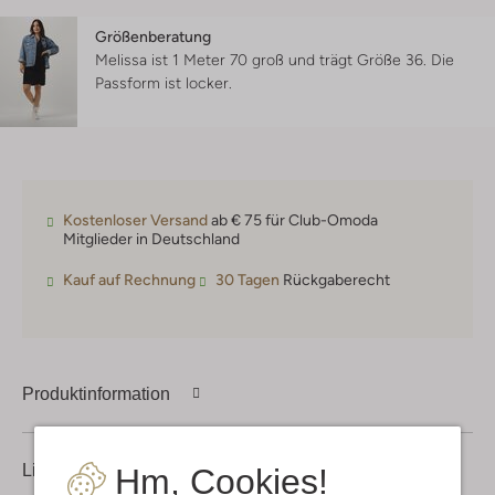
Größenberatung
Melissa ist 1 Meter 70 groß und trägt Größe 36.
Die
Passform ist
locker
.
Kostenloser Versand
ab € 75 für Club-Omoda
Mitglieder in Deutschland
Kauf auf Rechnung
30 Tagen
Rückgaberecht
Produktinformation
Lieferung & Rückgabe
Hm, Cookies!