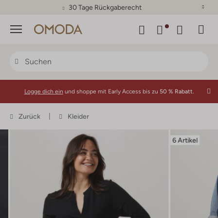
30 Tage Rückgaberecht
Menü
Logge dich ein
und shoppe mit Early Access bis zu
50 % Rabatt.
Zurück
Kleider
6 Artikel