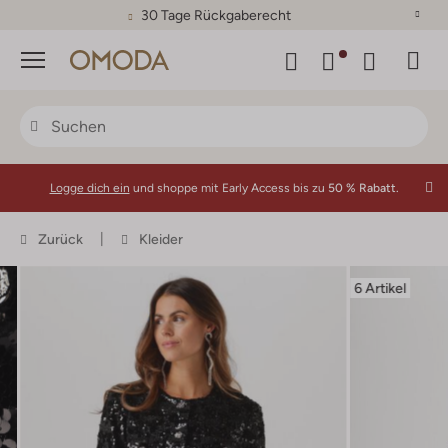
30 Tage Rückgaberecht
Menü
Logge dich ein
und shoppe mit Early Access bis zu
50 % Rabatt.
Zurück
Kleider
6 Artikel