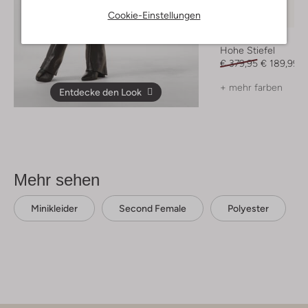
Letzter Artikel
Cookie-Einstellungen
-50%
Toral
Hohe Stiefel
€ 379,95
€ 189,99
+ mehr farben
Entdecke den Look
Mehr sehen
Minikleider
Second Female
Polyester