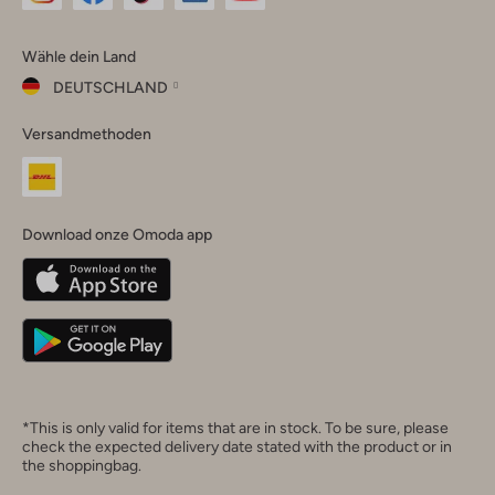
Omoda
Omoda
Omoda
Omoda
Omoda
Wähle dein Land
Instagram
Facebook
TikTok
LinkedIn
YouTube
DEUTSCHLAND
Wähle
Versandmethoden
dein
Schließ
Land
Nederland
België
(Nederlands)
Download onze Omoda app
Belgique
(Français)
Deutschland
*This is only valid for items that are in stock. To be sure, please
check the expected delivery date stated with the product or in
the shoppingbag.