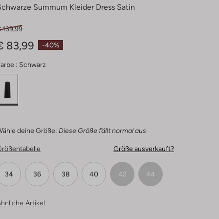
Schwarze Summum Kleider Dress Satin
 139,99
€ 83,99
-40%
arbe :
Schwarz
Wähle deine Größe:
Diese Größe fällt normal aus
Größentabelle
Größe ausverkauft?
34
36
38
40
42
44
hnliche Artikel