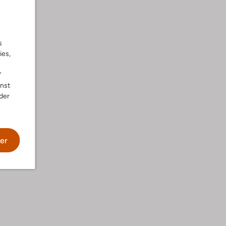
s
ies,
"
nnst
der
wäsche
er