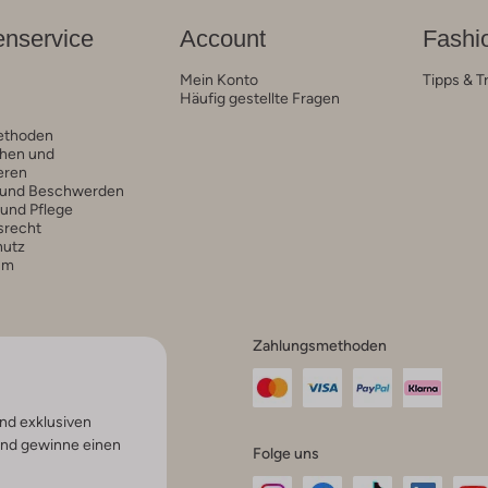
nservice
Account
Fashi
Mein Konto
Tipps & T
Häufig gestellte Fragen
ethoden
hen und
eren
 und Beschwerden
 und Pflege
srecht
hutz
um
Zahlungsmethoden
nd exklusiven
und gewinne einen
Folge uns