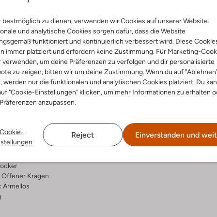
Lieferung & Rückgabe
 bestmöglich zu dienen, verwenden wir Cookies auf unserer Website.
onale und analytische Cookies sorgen dafür, dass die Website
gsgemäß funktioniert und kontinuierlich verbessert wird. Diese Cookie
n immer platziert und erfordern keine Zustimmung. Für Marketing-Cook
r verwenden, um deine Präferenzen zu verfolgen und dir personalisierte
ensetzung &
Waschanleitung
ote zu zeigen, bitten wir um deine Zustimmung. Wenn du auf "Ablehnen
rm
t, werden nur die funktionalen und analytischen Cookies platziert. Du ka
uf "Cookie-Einstellungen" klicken, um mehr Informationen zu erhalten o
bei 30 Grad normal Schon
 Präferenzen anzupassen.
warz
Max. 110 °C
umen
Nicht in den Trockner
ssic Tailoring
Cookie-
Reject
Einverstanden und weit
tin
Chemisch Reinigen
nstellungen
ercentages:
Nicht Bleichen
ter, 35 % Viscose
ocker
Offener Kragen
:
Ärmellos
g