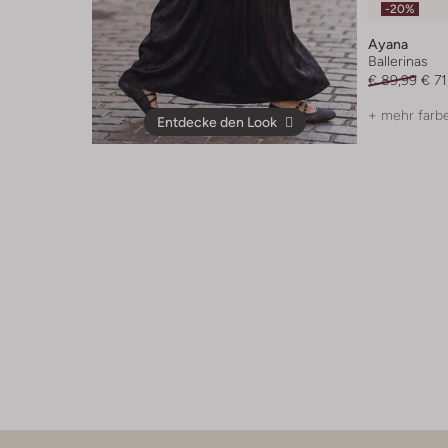
-20%
Ayana
Ballerinas
€ 89,99
€ 71
+ mehr farb
Entdecke den Look