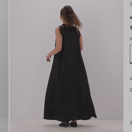
€
F
Ä