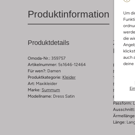
Produktinformation
Um dir
Funkti
ordnun
werde
die wi
Produktdetails
Zusamm
Angeb
Passfo
klicks
auch a
Omoda-Nr.:
359757
deine
Artikelnummer:
5s1646-12464
Farbe :
Sch
Für wen?:
Damen
Muster:
Bl
Produktkategorie:
Kleider
Trends:
Cla
Art:
Maxikleider
Material:
Sa
Ei
Marke:
Summum
Materiaalp
Modellname:
Dress Satin
65 % Polyes
Passform:
L
Ausschnitt:
Ärmellänge
Länge:
Lan