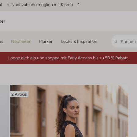
ht
Nachzahlung möglich mit Klarna
der
es
Neuheiten
Marken
Looks & Inspiration
Logge dich ein
und shoppe mit Early Access bis zu
50 % Rabatt.
2 Artikel