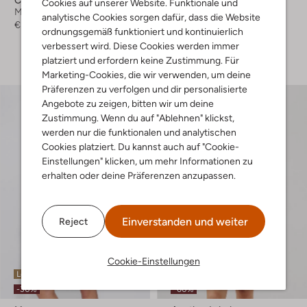
Cookies auf unserer Website. Funktionale und
Minikleid
Midikleid
analytische Cookies sorgen dafür, dass die Website
€ 109,99
€ 89,99
€ 62,99
ordnungsgemäß funktioniert und kontinuierlich
verbessert wird. Diese Cookies werden immer
+ mehr farben
platziert und erfordern keine Zustimmung. Für
Marketing-Cookies, die wir verwenden, um deine
Präferenzen zu verfolgen und dir personalisierte
Angebote zu zeigen, bitten wir um deine
Zustimmung. Wenn du auf "Ablehnen" klickst,
werden nur die funktionalen und analytischen
Cookies platziert. Du kannst auch auf "Cookie-
Einstellungen" klicken, um mehr Informationen zu
erhalten oder deine Präferenzen anzupassen.
Einverstanden und weiter
Reject
Cookie-Einstellungen
Letzte Größen
Letzte Größen
-30%
-60%