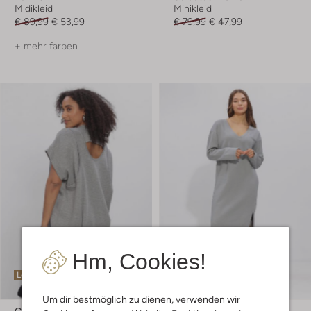
Midikleid
Minikleid
€ 89,99
€ 53,99
€ 79,99
€ 47,99
+ mehr farben
Hm, Cookies!
Letzter Artikel
Letzte Größen
-30%
Um dir bestmöglich zu dienen, verwenden wir
Co'couture
Penn & Ink