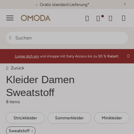
30 Tage Rückgaberecht
Menü
Logge dich ein
und shoppe mit Early Access bis zu
50 % Rabatt.
Zurück
Kleider Damen
Sweatstoff
8 items
Strickkleider
Sommerkleider
Minikleider
Sweatstoff