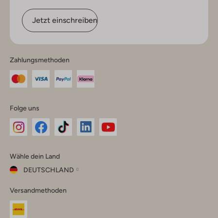
Jetzt einschreiben
Zahlungsmethoden
Folge uns
Omoda
Omoda
Omoda
Omoda
Omoda
Wähle dein Land
Instagram
Facebook
TikTok
LinkedIn
YouTube
DEUTSCHLAND
Wähle
Versandmethoden
dein
Schließ
Land
Nederland