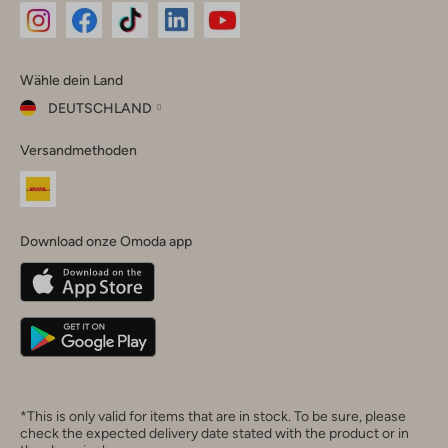
Omoda
Omoda
Omoda
Omoda
Omoda
Wähle dein Land
Instagram
Facebook
TikTok
LinkedIn
YouTube
DEUTSCHLAND
Wähle
Versandmethoden
dein
Schließ
Land
Nederland
België
(Nederlands)
Download onze Omoda app
Belgique
(Français)
Deutschland
*This is only valid for items that are in stock. To be sure, please
check the expected delivery date stated with the product or in