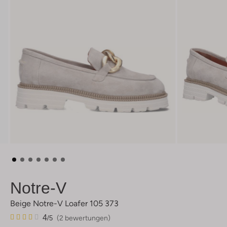
Notre-V
Beige Notre-V Loafer 105 373
2
4
4
(2 bewertungen)
/5