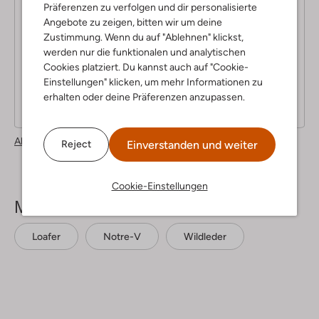
Präferenzen zu verfolgen und dir personalisierte
5
Angebote zu zeigen, bitten wir um deine
(5)
S
Zustimmung. Wenn du auf "Ablehnen" klickst,
12 Mai 2022
von Toller Fashion Schuh
t
werden nur die funktionalen und analytischen
Fashion- Traumschuh
e
Cookies platziert. Du kannst auch auf "Cookie-
r
Einstellungen" klicken, um mehr Informationen zu
Sehr schöne Qualität, weiches Leder, super bequem, ein
n
absolutes „Must have“, perfekte Passform, man kann nicht
erhalten oder deine Präferenzen anzupassen.
genug davon haben
e
Alle Bewertungen lesen
Einverstanden und weiter
Reject
Cookie-Einstellungen
Mehr sehen
Loafer
Notre-V
Wildleder