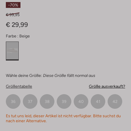
Sterne
-70%
€ 99,95
€ 29,99
Farbe :
Beige
Wähle deine Größe:
Diese Größe fällt normal aus
Größentabelle
Größe ausverkauft?
36
37
38
39
40
41
42
Es tut uns leid, dieser Artikel ist nicht verfügbar. Bitte suchst du
nach einer Alternative.