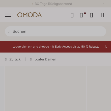
30 Tage Rückgaberecht
Menü
Logge dich ein
und shoppe mit Early Access bis zu
50 % Rabatt.
Zurück
Loafer Damen