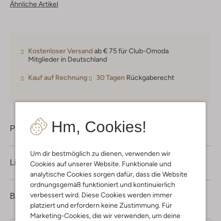
Ähnliche Artikel
Kostenloser Versand
ab € 75 für Club-Omoda
Mitglieder in Deutschland
Kauf auf Rechnung
30 Tagen
Rückgaberecht
Hm, Cookies!
Produktinformation
Um dir bestmöglich zu dienen, verwenden wir
Lieferung & Rückgabe
Cookies auf unserer Website. Funktionale und
analytische Cookies sorgen dafür, dass die Website
ordnungsgemäß funktioniert und kontinuierlich
verbessert wird. Diese Cookies werden immer
2
4
Bewertungen
(2)
4
/5
platziert und erfordern keine Zustimmung. Für
Sterne
Marketing-Cookies, die wir verwenden, um deine