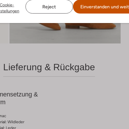
Cookie-
Reject
Einverstanden und weit
nstellungen
Lieferung & Rückgabe
ensetzung &
rm
nac
ial:
Wildleder
al:
Leder