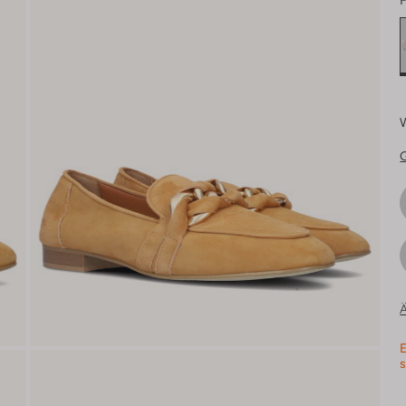
F
Ä
E
s