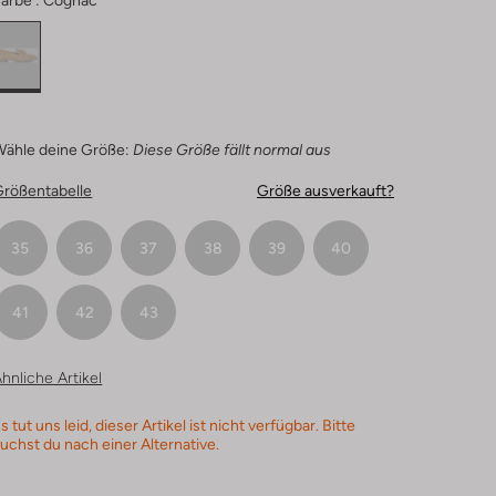
arbe :
Cognac
Wähle deine Größe:
Diese Größe fällt normal aus
Größentabelle
Größe ausverkauft?
35
36
37
38
39
40
41
42
43
hnliche Artikel
s tut uns leid, dieser Artikel ist nicht verfügbar. Bitte
uchst du nach einer Alternative.