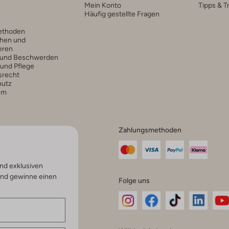
Mein Konto
Tipps & T
Häufig gestellte Fragen
ethoden
hen und
eren
 und Beschwerden
 und Pflege
srecht
hutz
um
Zahlungsmethoden
nd exklusiven
und gewinne einen
Folge uns
Omoda
Omoda
Omoda
Omoda
Om