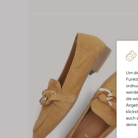
Um dir
Funkti
ordnun
werde
die wi
Angeb
klicks
auch a
deine