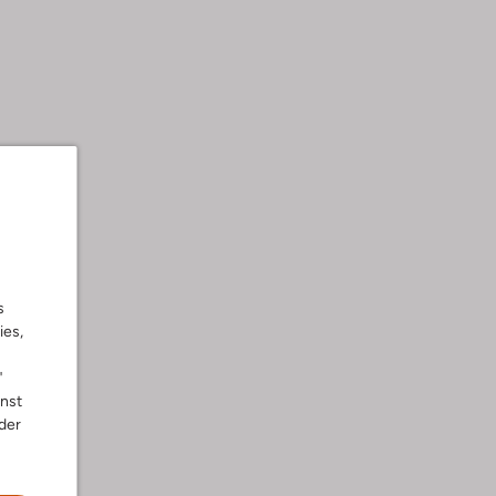
s
ies,
"
nnst
der