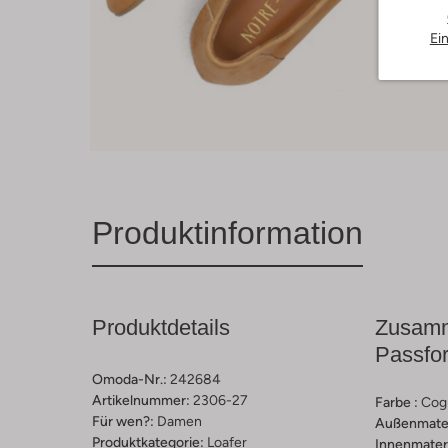
Ei
Produktinformation
Produktdetails
Zusamm
Passfo
Omoda-Nr.:
242684
Artikelnummer:
2306-27
Farbe :
Cog
Für wen?:
Damen
Außenmater
Produktkategorie:
Loafer
Innenmateri