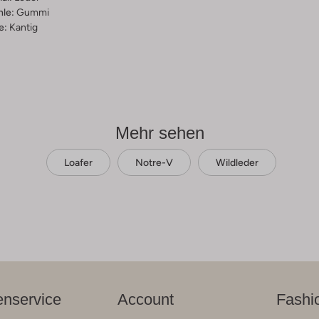
hle:
Gummi
e:
Kantig
Mehr sehen
Loafer
Notre-V
Wildleder
nservice
Account
Fashi