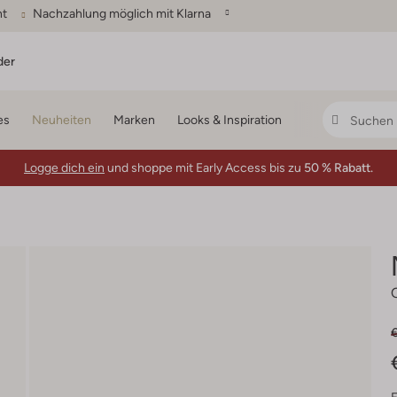
ht
Nachzahlung möglich mit Klarna
der
es
Neuheiten
Marken
Looks & Inspiration
Logge dich ein
und shoppe mit Early Access bis zu
50 % Rabatt.
€