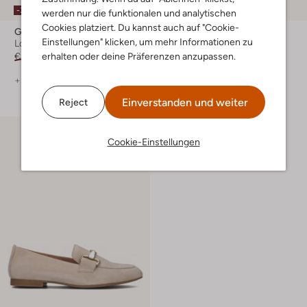
-30%
-30%
werden nur die funktionalen und analytischen
Cookies platziert. Du kannst auch auf "Cookie-
Gabor
Gabor
Einstellungen" klicken, um mehr Informationen zu
Loafer
Loafer
erhalten oder deine Präferenzen anzupassen.
€ 139,99
€ 97,99
€ 129,99
€ 90,99
+ mehr farben
Einverstanden und weiter
Reject
Cookie-Einstellungen