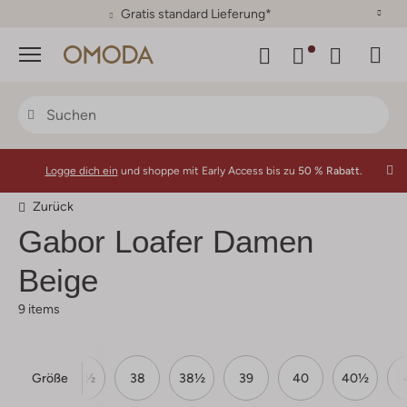
30 Tage Rückgaberecht
Menü
Logge dich ein
und shoppe mit Early Access bis zu
50 % Rabatt.
Zurück
Gabor
Loafer Damen
Beige
9 items
Größe
37
37½
38
38½
39
40
40½