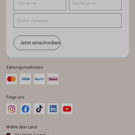
Jetzt einschreiben
Zahlungsmethoden
Folge uns
Omoda
Omoda
Omoda
Omoda
Omoda
Wähle dein Land
Instagram
Facebook
TikTok
LinkedIn
YouTube