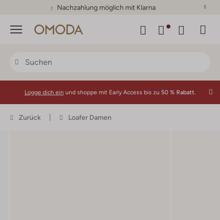
Nachzahlung möglich mit Klarna
Menü
Logge dich ein
und shoppe mit Early Access bis zu
50 % Rabatt.
Zurück
Loafer Damen