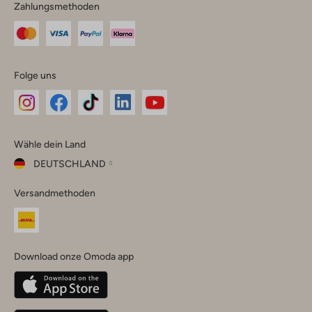
Zahlungsmethoden
Folge uns
Omoda
Omoda
Omoda
Omoda
Omoda
Wähle dein Land
Instagram
Facebook
TikTok
LinkedIn
YouTube
DEUTSCHLAND
Wähle
Versandmethoden
dein
Schließ
Land
Nederland
België
(Nederlands)
Download onze Omoda app
Belgique
(Français)
Deutschland