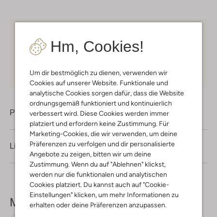
Kostenloser Versand
ab € 75 für Club-Omoda
Hm, Cookies!
Mitglieder in Deutschland
Kauf auf Rechnung
30 Tagen
Rückgaberecht
Um dir bestmöglich zu dienen, verwenden wir
Cookies auf unserer Website. Funktionale und
analytische Cookies sorgen dafür, dass die Website
ordnungsgemäß funktioniert und kontinuierlich
Produktinformation
verbessert wird. Diese Cookies werden immer
platziert und erfordern keine Zustimmung. Für
Marketing-Cookies, die wir verwenden, um deine
Präferenzen zu verfolgen und dir personalisierte
Lieferung & Rückgabe
Angebote zu zeigen, bitten wir um deine
Zustimmung. Wenn du auf "Ablehnen" klickst,
werden nur die funktionalen und analytischen
Cookies platziert. Du kannst auch auf "Cookie-
Einstellungen" klicken, um mehr Informationen zu
Mehr sehen
erhalten oder deine Präferenzen anzupassen.