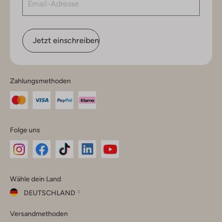
Jetzt einschreiben
Zahlungsmethoden
Folge uns
Omoda
Omoda
Omoda
Omoda
Omoda
Wähle dein Land
Instagram
Facebook
TikTok
LinkedIn
YouTube
DEUTSCHLAND
Wähle
Versandmethoden
dein
Schließ