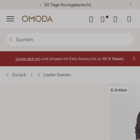
30 Tage Rückgaberecht
Menü
Logge dich ein
und shoppe mit Early Access bis zu
50 % Rabatt.
Zurück
Loafer Damen
6 Artikel