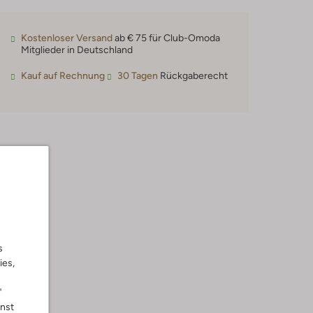
Kostenloser Versand
ab € 75 für Club-Omoda
Mitglieder in Deutschland
Kauf auf Rechnung
30 Tagen
Rückgaberecht
s
ies,
"
nnst