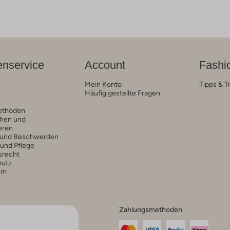
nservice
Account
Fashi
Mein Konto
Tipps & T
Häufig gestellte Fragen
ethoden
hen und
eren
 und Beschwerden
 und Pflege
srecht
hutz
um
Zahlungsmethoden