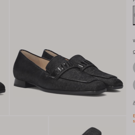
F
Ä
E
s