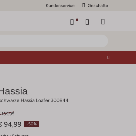
Kundenservice
Geschäfte
Hassia
Schwarze Hassia Loafer 300844
€ 189,95
€ 94,99
-50%