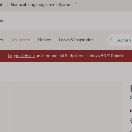
ht
Nachzahlung möglich mit Klarna
der
es
Neuheiten
Marken
Looks & Inspiration
Logge dich ein
und shoppe mit Early Access bis zu
50 % Rabatt.