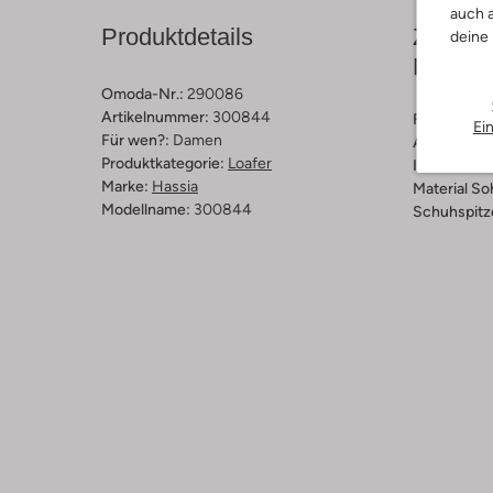
auch a
Produktdetails
Zusamm
deine
Passfo
Omoda-Nr.:
290086
Artikelnummer:
300844
Farbe :
Sch
Ei
Für wen?:
Damen
Außenmater
Produktkategorie:
Loafer
Innenmateri
Marke:
Hassia
Material So
Modellname:
300844
Schuhspitz