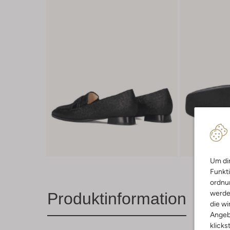
Um dir
Funkti
ordnun
werde
Produktinformation
die wi
Angeb
klicks