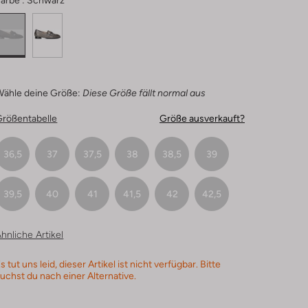
arbe :
Schwarz
Wähle deine Größe:
Diese Größe fällt normal aus
Größentabelle
Größe ausverkauft?
36,5
37
37,5
38
38,5
39
39,5
40
41
41,5
42
42,5
hnliche Artikel
s tut uns leid, dieser Artikel ist nicht verfügbar. Bitte
uchst du nach einer Alternative.