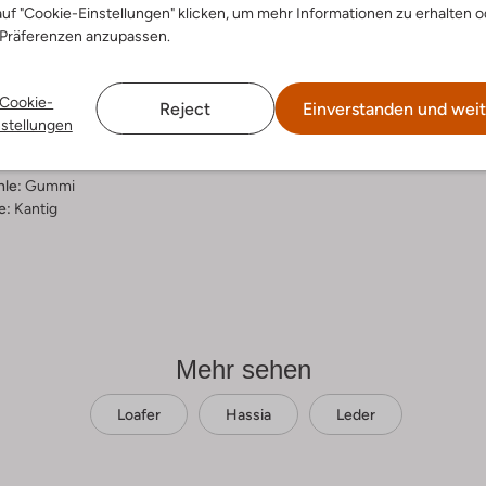
uf "Cookie-Einstellungen" klicken, um mehr Informationen zu erhalten o
ensetzung &
 Präferenzen anzupassen.
rm
Cookie-
Reject
Einverstanden und weit
warz
nstellungen
ial:
Leder
al:
Leder
hle:
Gummi
e:
Kantig
Mehr sehen
Loafer
Hassia
Leder