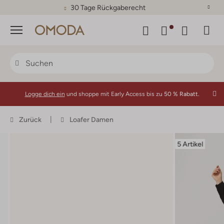
30 Tage Rückgaberecht
Menü
Logge dich ein
und shoppe mit Early Access bis zu
50 % Rabatt.
Zurück
Loafer Damen
5 Artikel