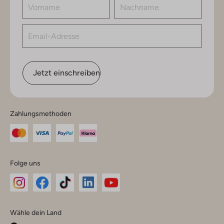
Jetzt einschreiben
Zahlungsmethoden
Folge uns
Omoda
Omoda
Omoda
Omoda
Omoda
Wähle dein Land
Instagram
Facebook
TikTok
LinkedIn
YouTube