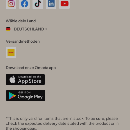
Omoda
Omoda
Omoda
Omoda
Omoda
Wähle dein Land
Instagram
Facebook
TikTok
LinkedIn
YouTube
DEUTSCHLAND
Wähle
Versandmethoden
dein
Schließ
Land
Nederland
België
(Nederlands)
Download onze Omoda app
Belgique
(Français)
Deutschland
*This is only valid for items that are in stock. To be sure, please
check the expected delivery date stated with the product or in
the shoppingbag.