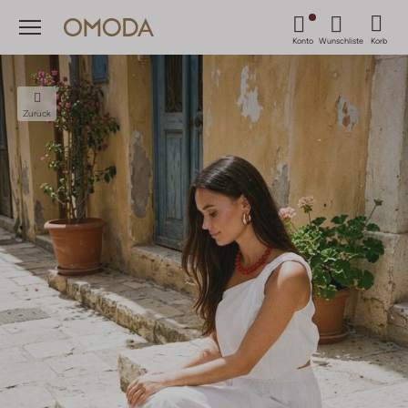
Menü
Konto
Wunschliste
Korb
Zurück