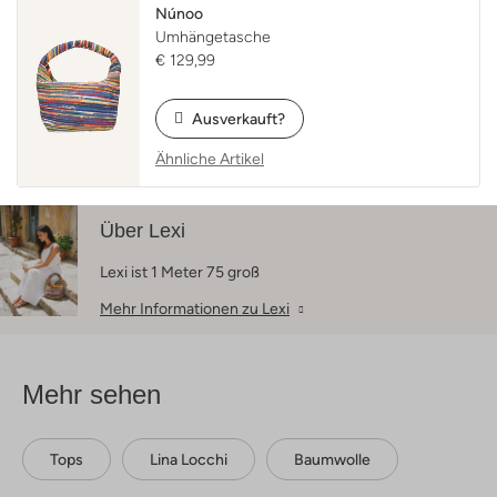
Núnoo
Cookie-Einstellungen
Umhängetasche
€ 129,99
Ausverkauft?
Ähnliche Artikel
Über Lexi
Lexi ist 1 Meter 75 groß
Mehr Informationen zu Lexi
Mehr sehen
Tops
Lina Locchi
Baumwolle