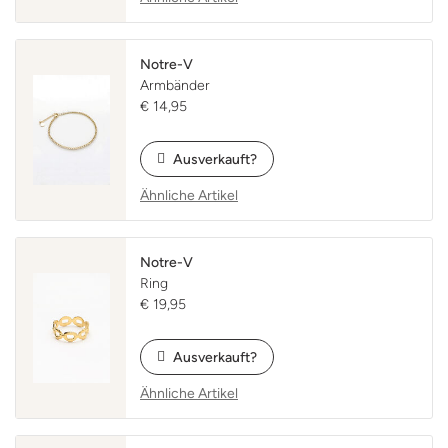
Hm, Cookies!
Notre-V
Um dir bestmöglich zu dienen, verwenden wir
Armbänder
Cookies auf unserer Website. Funktionale und
€ 14,95
analytische Cookies sorgen dafür, dass die Website
ordnungsgemäß funktioniert und kontinuierlich
Ausverkauft?
verbessert wird. Diese Cookies werden immer
platziert und erfordern keine Zustimmung. Für
Ähnliche Artikel
Marketing-Cookies, die wir verwenden, um deine
Präferenzen zu verfolgen und dir personalisierte
Angebote zu zeigen, bitten wir um deine
Notre-V
Zustimmung. Wenn du auf "Ablehnen" klickst,
Ring
werden nur die funktionalen und analytischen
€ 19,95
Cookies platziert. Du kannst auch auf "Cookie-
Einstellungen" klicken, um mehr Informationen zu
erhalten oder deine Präferenzen anzupassen.
Ausverkauft?
Ähnliche Artikel
Einverstanden und weiter
Reject