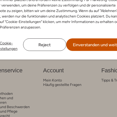
ns
r verwenden, um deine Präferenzen zu verfolgen und dir personalisierte
€ 64,99
ote zu zeigen, bitten wir um deine Zustimmung. Wenn du auf "Ablehnen
t, werden nur die funktionalen und analytischen Cookies platziert. Du ka
arben
uf "Cookie-Einstellungen" klicken, um mehr Informationen zu erhalten o
 Präferenzen anzupassen.
Cookie-
Reject
Einverstanden und weit
nstellungen
nservice
Account
Fashi
Mein Konto
Tipps & T
Häufig gestellte Fragen
ethoden
hen und
eren
 und Beschwerden
 und Pflege
srecht