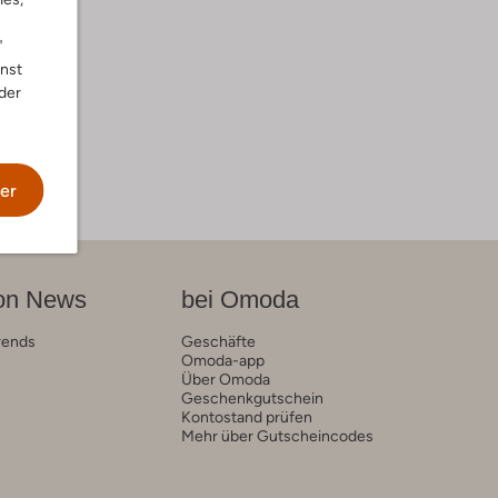
"
nnst
der
er
on News
bei Omoda
rends
Geschäfte
Omoda-app
Über Omoda
Geschenkgutschein
Kontostand prüfen
Mehr über Gutscheincodes