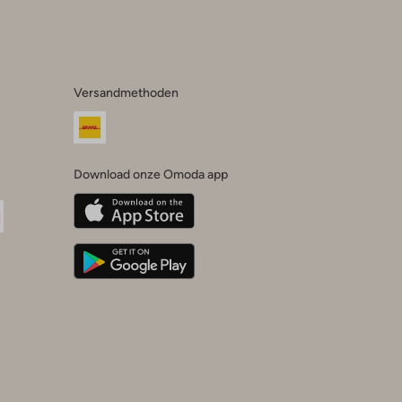
Versandmethoden
Download onze Omoda app
oda
n
uTube