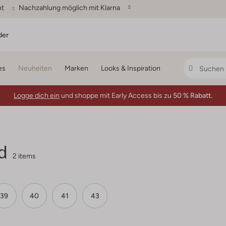
ht
Nachzahlung möglich mit Klarna
der
es
Neuheiten
Marken
Looks & Inspiration
Logge dich ein
und shoppe mit Early Access bis zu
50 % Rabatt.
d
2 items
39
40
41
43