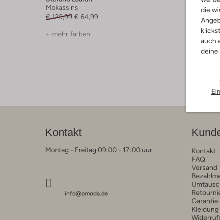
Mokassins
Mokassi
die wi
€ 129,99
€ 64,99
€ 129,99
Angeb
klicks
+ mehr farben
+ mehr f
auch a
deine
Ei
Kontakt
Kunde
Montag - Freitag 09:00 - 17:00 uur
Kontakt
FAQ
Versand
Bezahlm
Umtausc
Retourni
info@omoda.de
Garantie
Kleidung
Widerruf