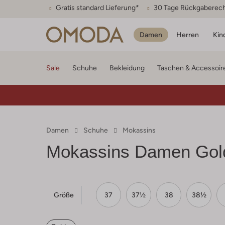
Gratis standard Lieferung*
30 Tage Rückgaberec
Damen
Herren
Kin
Sale
Schuhe
Bekleidung
Taschen & Accessoir
Damen
Schuhe
Mokassins
Mokassins Damen Gol
Größe
37
37½
38
38½