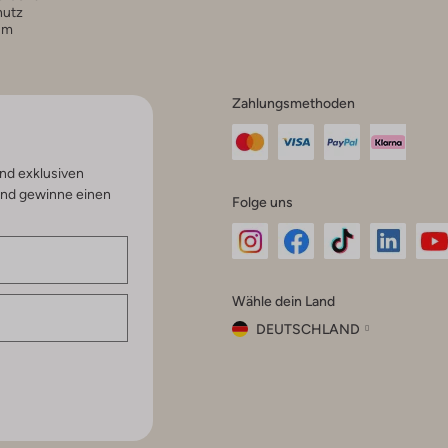
hutz
um
Zahlungsmethoden
nd exklusiven
und gewinne einen
Folge uns
Omoda
Omoda
Omoda
Omoda
Om
Wähle dein Land
Instagram
Facebook
TikTok
LinkedI
Yo
DEUTSCHLAND
Wähle
dein
Schließ
Land
Nederland