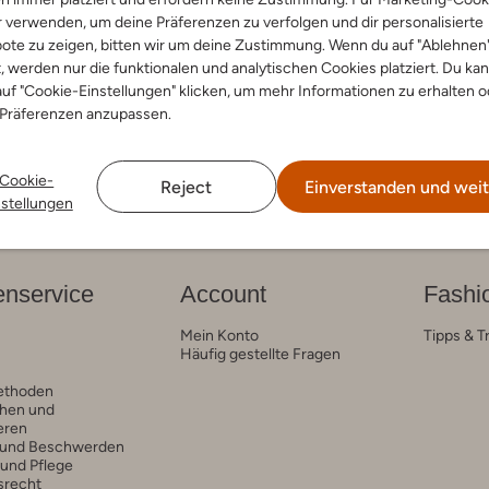
oots
r verwenden, um deine Präferenzen zu verfolgen und dir personalisierte
€ 127,99
ote zu zeigen, bitten wir um deine Zustimmung. Wenn du auf "Ablehnen
t, werden nur die funktionalen und analytischen Cookies platziert. Du ka
uf "Cookie-Einstellungen" klicken, um mehr Informationen zu erhalten o
 Präferenzen anzupassen.
Cookie-
Reject
Einverstanden und weit
nstellungen
nservice
Account
Fashi
Mein Konto
Tipps & T
Häufig gestellte Fragen
ethoden
hen und
eren
 und Beschwerden
 und Pflege
srecht