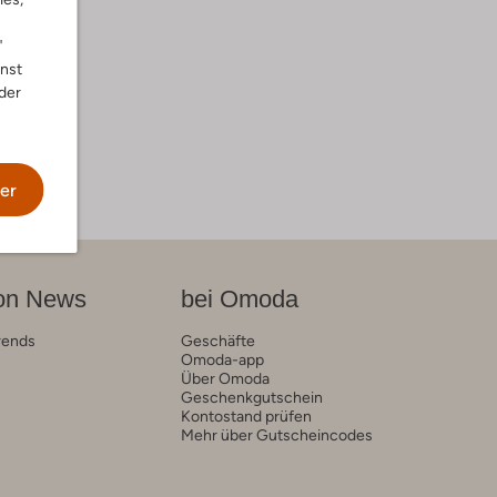
"
nnst
der
er
on News
bei Omoda
rends
Geschäfte
Omoda-app
Über Omoda
Geschenkgutschein
Kontostand prüfen
Mehr über Gutscheincodes