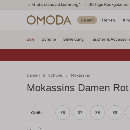
Gratis standard Lieferung*
30 Tage Rückgaberec
Damen
Herren
Kin
Sale
Schuhe
Bekleidung
Taschen & Accessoir
Damen
Schuhe
Mokassins
Mokassins Damen Rot
Größe
36
37
38
39