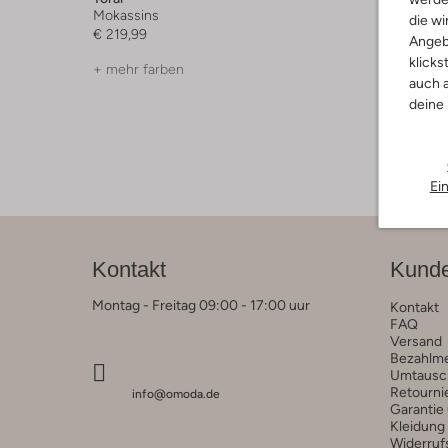
Mokassins
Schnürb
die wi
€ 219,99
€ 159,99
Angeb
klicks
+ mehr farben
auch a
deine
Ei
Kontakt
Kunde
Montag - Freitag 09:00 - 17:00 uur
Kontakt
FAQ
Versand
Bezahlm
Umtausc
Retourni
info@omoda.de
Garantie
Kleidung
Widerruf