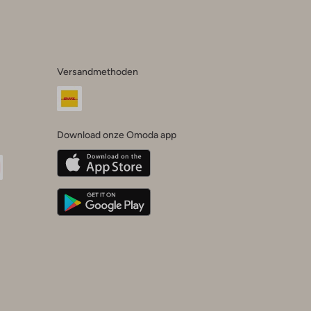
Versandmethoden
Download onze Omoda app
oda
n
uTube