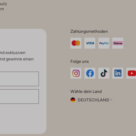
hutz
um
Zahlungsmethoden
nd exklusiven
und gewinne einen
Folge uns
Omoda
Omoda
Omoda
Omoda
Om
Wähle dein Land
Instagram
Facebook
TikTok
LinkedI
Yo
DEUTSCHLAND
Wähle
dein
Schließ
Land
Nederland