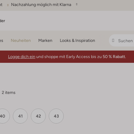
ht
Nachzahlung möglich mit Klarna
der
es
Neuheiten
Marken
Looks & Inspiration
Logge dich ein
und shoppe mit Early Access bis zu
50 % Rabatt.
2 items
40
41
42
43