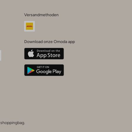
Versandmethoden
Download onze Omoda app
oda
n
uTube
he shoppingbag.