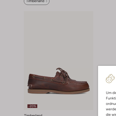
Timberland
Um dir
Funkti
ordnun
-20%
werde
die wi
Timberland