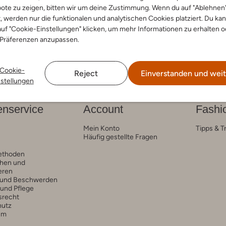
ote zu zeigen, bitten wir um deine Zustimmung. Wenn du auf "Ablehnen
t, werden nur die funktionalen und analytischen Cookies platziert. Du ka
uf "Cookie-Einstellungen" klicken, um mehr Informationen zu erhalten o
 Präferenzen anzupassen.
Cookie-
Reject
Einverstanden und weit
nstellungen
nservice
Account
Fashi
Mein Konto
Tipps & T
Häufig gestellte Fragen
ethoden
hen und
eren
 und Beschwerden
 und Pflege
srecht
hutz
um