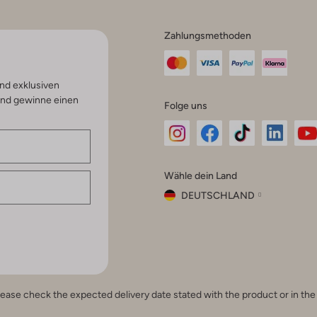
Zahlungsmethoden
nd exklusiven
und gewinne einen
Folge uns
Omoda
Omoda
Omoda
Omoda
Om
Wähle dein Land
Instagram
Facebook
TikTok
LinkedI
Yo
DEUTSCHLAND
Wähle
dein
Schließ
Land
Nederland
België
(Nederlands)
e, please check the expected delivery date stated with the product or in t
Belgique
(Français)