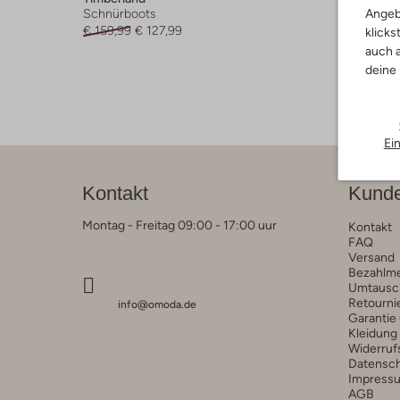
Angeb
Schnürboots
€ 159,99
€ 127,99
klicks
auch a
deine
Ei
Kontakt
Kunde
Montag - Freitag 09:00 - 17:00 uur
Kontakt
FAQ
Versand
Bezahlm
Umtausc
Retourni
info@omoda.de
Garantie
Kleidung
Widerruf
Datensc
Impress
AGB