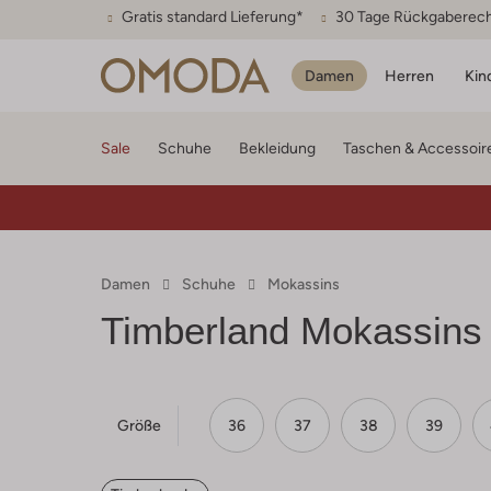
Gratis standard Lieferung*
30 Tage Rückgaberec
Damen
Herren
Kin
Sale
Schuhe
Bekleidung
Taschen & Accessoir
Damen
Schuhe
Mokassins
Timberland
Mokassins
Größe
36
37
38
39