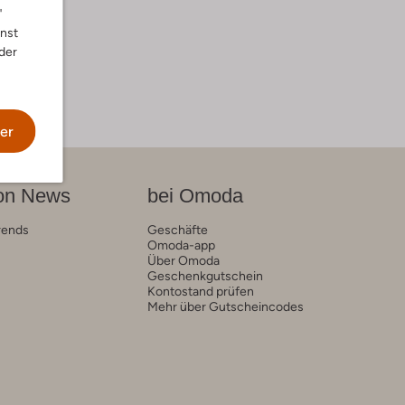
"
nnst
der
er
on News
bei Omoda
rends
Geschäfte
Omoda-app
Über Omoda
Geschenkgutschein
Kontostand prüfen
Mehr über Gutscheincodes