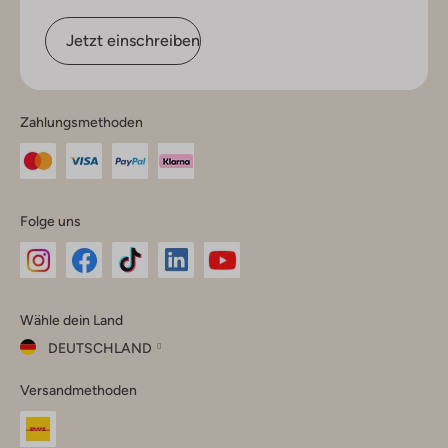
Jetzt einschreiben
Zahlungsmethoden
Folge uns
Omoda
Omoda
Omoda
Omoda
Omoda
Wähle dein Land
Instagram
Facebook
TikTok
LinkedIn
YouTube
DEUTSCHLAND
Wähle
Versandmethoden
dein
Schließ
Land
Nederland