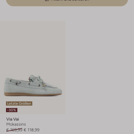
Letzte Größen
-30%
Via Vai
Mokassins
€ 169,99
€ 118,99