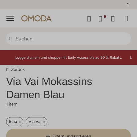
30 Tage Rückgaberecht
Menü
Logge dich ein
und shoppe mit Early Access bis zu
50 % Rabatt.
Zurück
Via Vai
Mokassins
Damen Blau
1 item
Blau
Via Vai
Filtern und sortieren