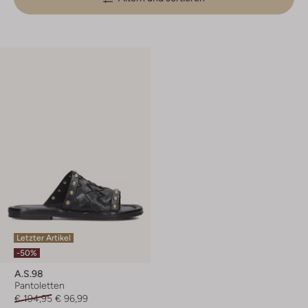
Letzter Artikel
-50%
A.s.98
Pantoletten
€ 194,95
€ 96,99