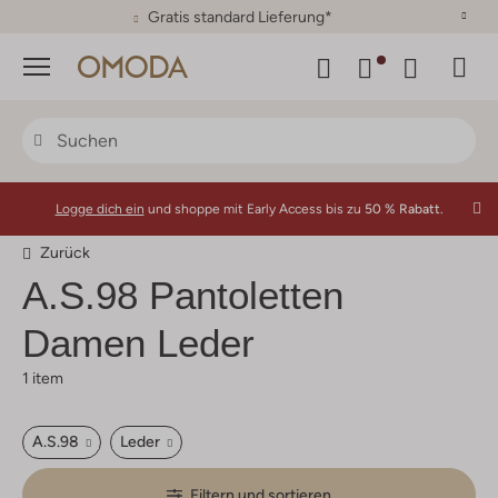
30 Tage Rückgaberecht
Menü
Logge dich ein
und shoppe mit Early Access bis zu
50 % Rabatt.
Zurück
A.s.98
Pantoletten
Damen Leder
1 item
A.s.98
Leder
Filtern und sortieren