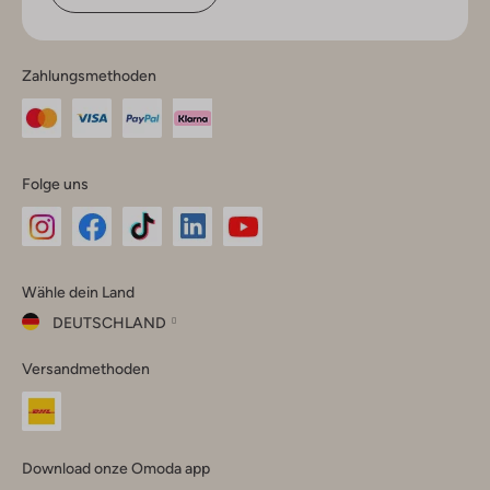
Zahlungsmethoden
Folge uns
Omoda
Omoda
Omoda
Omoda
Omoda
Wähle dein Land
Instagram
Facebook
TikTok
LinkedIn
YouTube
DEUTSCHLAND
Wähle
Versandmethoden
dein
Schließ
Land
Nederland
België
(Nederlands)
Download onze Omoda app
Belgique
(Français)