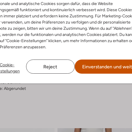
onale und analytische Cookies sorgen dafür, dass die Website
gsgemäß funktioniert und kontinuierlich verbessert wird. Diese Cookie
Lieferung & Rückgabe
n immer platziert und erfordern keine Zustimmung. Für Marketing-Cook
r verwenden, um deine Präferenzen zu verfolgen und dir personalisierte
ote zu zeigen, bitten wir um deine Zustimmung. Wenn du auf "Ablehnen
t, werden nur die funktionalen und analytischen Cookies platziert. Du ka
ensetzung &
uf "Cookie-Einstellungen" klicken, um mehr Informationen zu erhalten o
 Präferenzen anzupassen.
rm
ge
Cookie-
Reject
Einverstanden und weit
ial:
Stoff-Textil
nstellungen
al:
Leder-Optik
hle:
Gummi
e:
Abgerundet