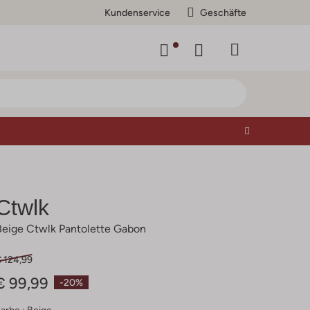
Kundenservice
Geschäfte
Ctwlk
Beige Ctwlk Pantolette Gabon
€ 124,99
€ 99,99
-20%