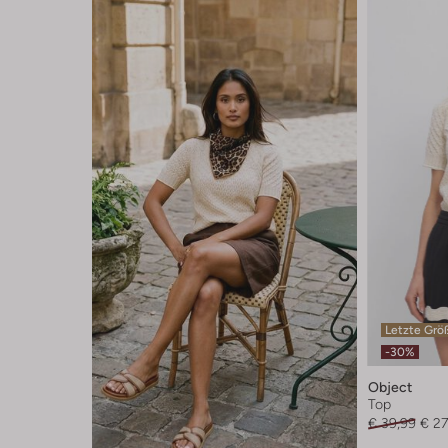
Letzte Grö
-30%
Object
Top
€ 39,99
€ 27