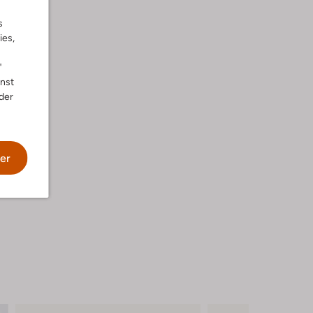
s
ies,
"
nnst
der
er