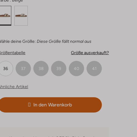
arbe :
Beige
Wähle deine Größe:
Diese Größe fällt normal aus
Größentabelle
Größe ausverkauft?
36
37
38
39
40
41
hnliche Artikel
In den Warenkorb