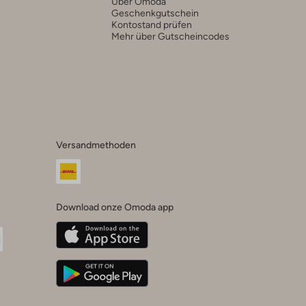
Über Omoda
Geschenkgutschein
Kontostand prüfen
Mehr über Gutscheincodes
Versandmethoden
Download onze Omoda app
oda
n
uTube