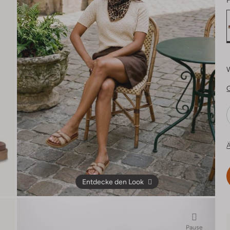
F
Ä
Entdecke den Look
Pause