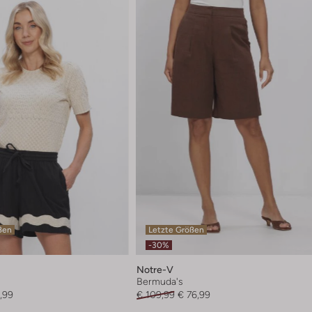
ßen
Letzte Größen
-30%
Notre-V
Bermuda's
,99
€ 109,99
€ 76,99