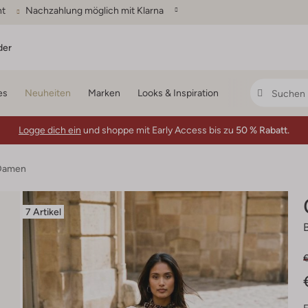
ht
Nachzahlung möglich mit Klarna
der
es
Neuheiten
Marken
Looks & Inspiration
Logge dich ein
und shoppe mit Early Access bis zu
50 % Rabatt.
 Damen
7 Artikel