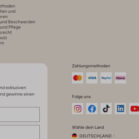
ethoden
hen und
eren
 und Beschwerden
 und Pflege
srecht
hutz
um
Zahlungsmethoden
nd exklusiven
und gewinne einen
Folge uns
Omoda
Omoda
Omoda
Omoda
Om
Wähle dein Land
Instagram
Facebook
TikTok
LinkedI
Yo
DEUTSCHLAND