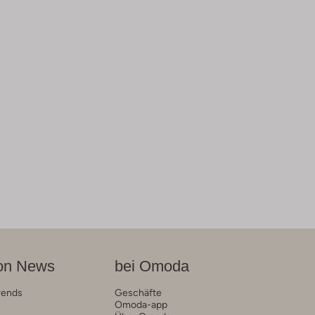
on News
bei Omoda
rends
Geschäfte
Omoda-app