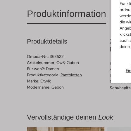
Funkti
ordnun
Produktinformation
werde
die wi
Angeb
klicks
Produktdetails
Zusamm
auch a
deine
Passfo
Omoda-Nr.:
363522
Artikelnummer:
Cw3-Gabon
Farbe :
Bei
Für wen?:
Damen
Außenmater
Ei
Produktkategorie:
Pantoletten
Innenmateri
Marke:
Ctwlk
Material So
Modellname:
Gabon
Schuhspitz
Vervollständige deinen
Look