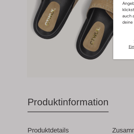
Angeb
klicks
auch a
deine
Ei
Produktinformation
Produktdetails
Zusamm