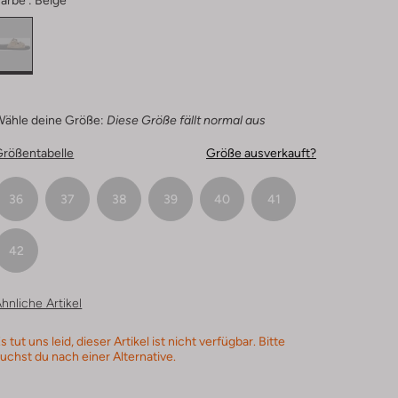
arbe :
Beige
Wähle deine Größe:
Diese Größe fällt normal aus
Größentabelle
Größe ausverkauft?
36
37
38
39
40
41
42
hnliche Artikel
s tut uns leid, dieser Artikel ist nicht verfügbar. Bitte
uchst du nach einer Alternative.