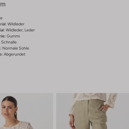
rm
ge
ial:
Wildleder
al:
Wildleder, Leder
hle:
Gummi
:
Schnalle
:
Normale Sohle
e:
Abgerundet