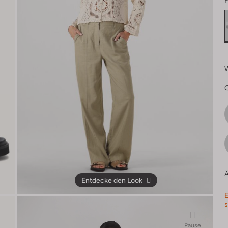
F
Ä
Entdecke den Look
E
s
Pause