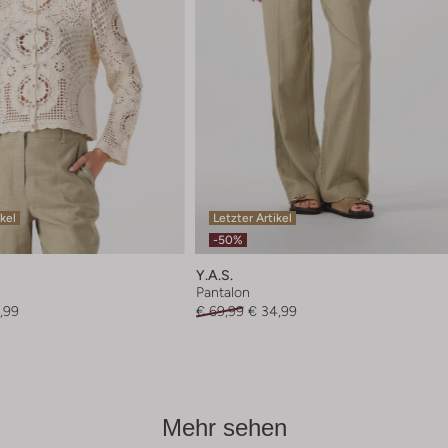
ikel
Letzter Artikel
-50%
Y.a.s.
Pantalon
,99
€ 69,99
€ 34,99
Mehr sehen