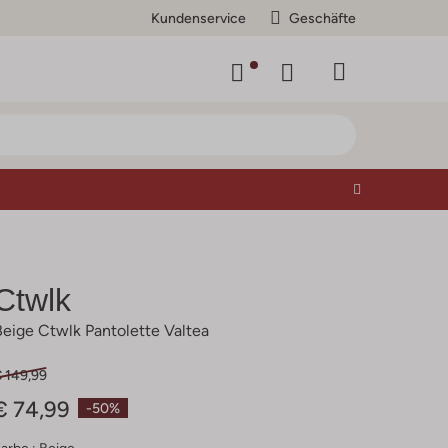
Kundenservice
Geschäfte
Ctwlk
Beige Ctwlk Pantolette Valtea
€ 149,99
€ 74,99
-50%