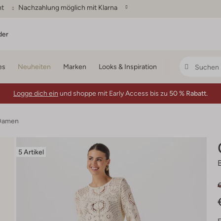
ht
Nachzahlung möglich mit Klarna
der
es
Neuheiten
Marken
Looks & Inspiration
Logge dich ein
und shoppe mit Early Access bis zu
50 % Rabatt.
 Damen
5 Artikel