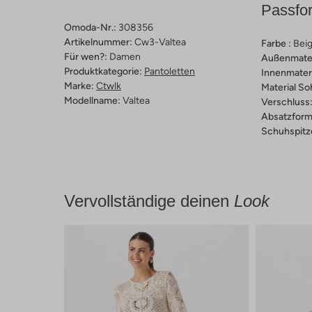
Passfo
Omoda-Nr.:
308356
Artikelnummer:
Cw3-Valtea
Farbe :
Bei
Für wen?:
Damen
Außenmater
Produktkategorie:
Pantoletten
Innenmateri
Marke:
Ctwlk
Material So
Modellname:
Valtea
Verschluss
Absatzform
Schuhspitz
Vervollständige deinen
Look