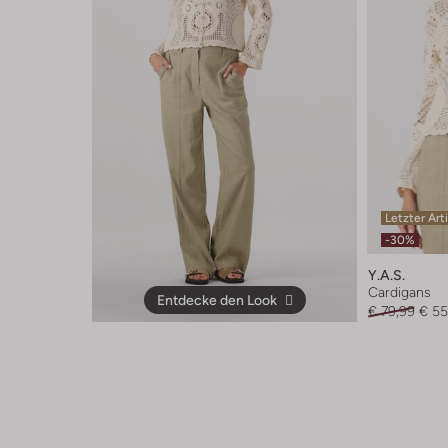
Letzter Art
-30%
Y.a.s.
Cardigans
Entdecke den Look
€ 79,99
€ 55