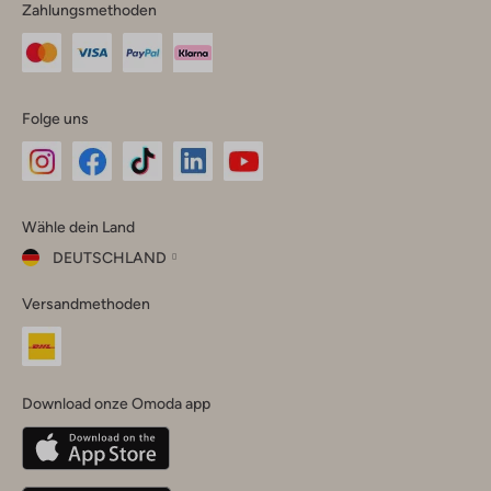
Zahlungsmethoden
Folge uns
Omoda
Omoda
Omoda
Omoda
Omoda
Wähle dein Land
Instagram
Facebook
TikTok
LinkedIn
YouTube
DEUTSCHLAND
Wähle
Versandmethoden
dein
Schließ
Land
Nederland
België
(Nederlands)
Download onze Omoda app
Belgique
(Français)
Deutschland