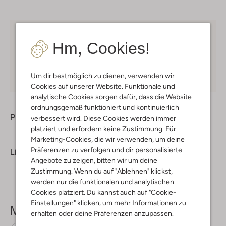
Kostenloser Versand
ab € 75 für Club-Omoda
Hm, Cookies!
Mitglieder in Deutschland
Kauf auf Rechnung
30 Tagen
Rückgaberecht
Um dir bestmöglich zu dienen, verwenden wir
Cookies auf unserer Website. Funktionale und
analytische Cookies sorgen dafür, dass die Website
ordnungsgemäß funktioniert und kontinuierlich
Produktinformation
verbessert wird. Diese Cookies werden immer
platziert und erfordern keine Zustimmung. Für
Marketing-Cookies, die wir verwenden, um deine
Präferenzen zu verfolgen und dir personalisierte
Lieferung & Rückgabe
Angebote zu zeigen, bitten wir um deine
Zustimmung. Wenn du auf "Ablehnen" klickst,
werden nur die funktionalen und analytischen
Cookies platziert. Du kannst auch auf "Cookie-
Einstellungen" klicken, um mehr Informationen zu
Mehr sehen
erhalten oder deine Präferenzen anzupassen.