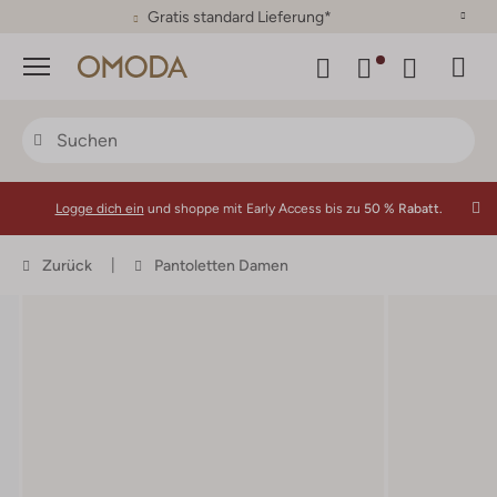
30 Tage Rückgaberecht
Menü
Logge dich ein
und shoppe mit Early Access bis zu
50 % Rabatt.
Zurück
Pantoletten Damen