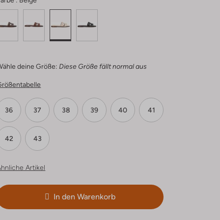
arbe :
Beige
Wähle deine Größe:
Diese Größe fällt normal aus
Größentabelle
36
37
38
39
40
41
42
43
hnliche Artikel
In den Warenkorb