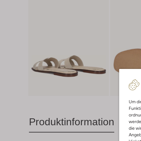
Um dir
Funkti
ordnun
Produktinformation
werde
die wi
Angeb