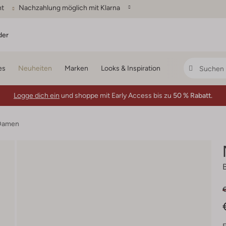
ht
Nachzahlung möglich mit Klarna
der
es
Neuheiten
Marken
Looks & Inspiration
Logge dich ein
und shoppe mit Early Access bis zu
50 % Rabatt.
 Damen