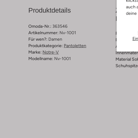
klicks
auch a
Produktdetails
Zusamm
deine
Passfo
Omoda-Nr.:
363546
Artikelnummer:
Nv-1001
Farbe :
Bei
Ei
Für wen?:
Damen
Print:
Kroko
Produktkategorie:
Pantoletten
Außenmater
Marke:
Notre-V
Innenmateri
Modellname:
Nv-1001
Material So
Schuhspitz