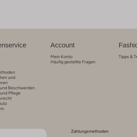
nservice
Account
Fashi
Mein Konto
Tipps & T
Häufig gestellte Fragen
ethoden
hen und
eren
 und Beschwerden
 und Pflege
srecht
hutz
um
Zahlungsmethoden