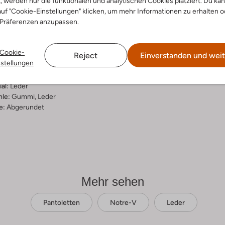
t, werden nur die funktionalen und analytischen Cookies platziert. Du ka
uf "Cookie-Einstellungen" klicken, um mehr Informationen zu erhalten o
ensetzung &
 Präferenzen anzupassen.
rm
Cookie-
ge
Reject
Einverstanden und weit
nstellungen
dil Muster
ial:
Leder
al:
Leder
hle:
Gummi, Leder
e:
Abgerundet
Mehr sehen
Pantoletten
Notre-V
Leder