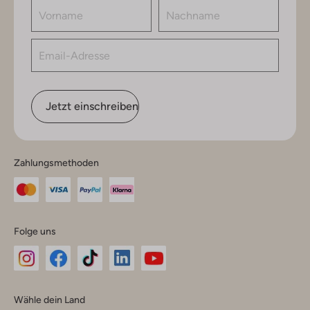
Jetzt einschreiben
Zahlungsmethoden
Folge uns
Omoda
Omoda
Omoda
Omoda
Omoda
Wähle dein Land
Instagram
Facebook
TikTok
LinkedIn
YouTube