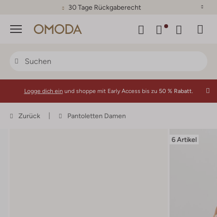
30 Tage Rückgaberecht
Menü
Logge dich ein
und shoppe mit Early Access bis zu
50 % Rabatt.
Zurück
Pantoletten Damen
6 Artikel