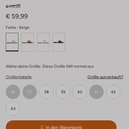
€ 119,99
€ 59,99
Farbe :
Beige
Wähle deine Größe:
Diese Größe fällt normal aus
Größentabelle
Größe ausverkauft?
36
37
38
39
40
41
42
43
In den Warenkorb