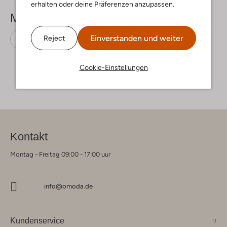
erhalten oder deine Präferenzen anzupassen.
Mehr sehen
Einverstanden und weiter
Reject
Pantoletten
Blasz
Wildleder
Cookie-Einstellungen
Kontakt
Montag - Freitag 09:00 - 17:00 uur
info@omoda.de
Kundenservice