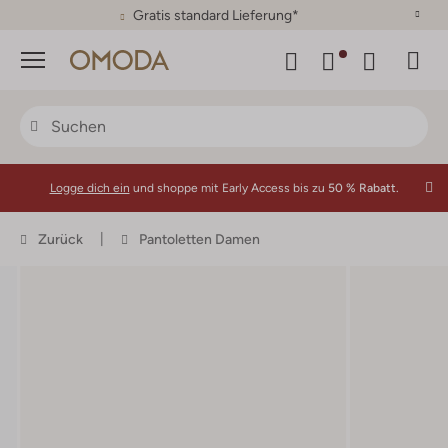
30 Tage Rückgaberecht
Menü
Logge dich ein
und shoppe mit Early Access bis zu
50 % Rabatt.
Zurück
Pantoletten Damen