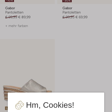
-10%
-30%
Gabor
Gabor
Pantoletten
Pantoletten
€ 99,99
€ 89,99
€ 99,95
€ 69,99
+ mehr farben
Hm, Cookies!
Letzter Artikel