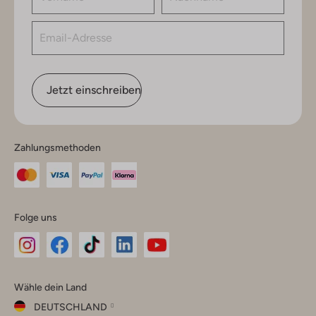
Jetzt einschreiben
Zahlungsmethoden
Folge uns
Omoda
Omoda
Omoda
Omoda
Omoda
Wähle dein Land
Instagram
Facebook
TikTok
LinkedIn
YouTube
DEUTSCHLAND