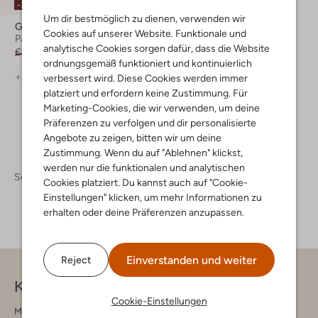
-30%
Um dir bestmöglich zu dienen, verwenden wir
Gabor
Cookies auf unserer Website. Funktionale und
Pantoletten
analytische Cookies sorgen dafür, dass die Website
€ 99,95
€ 69,99
ordnungsgemäß funktioniert und kontinuierlich
+ mehr farben
verbessert wird. Diese Cookies werden immer
platziert und erfordern keine Zustimmung. Für
Marketing-Cookies, die wir verwenden, um deine
Präferenzen zu verfolgen und dir personalisierte
Angebote zu zeigen, bitten wir um deine
Zustimmung. Wenn du auf "Ablehnen" klickst,
werden nur die funktionalen und analytischen
Schuhe
Pantoletten
Pantoletten Damen
Cookies platziert. Du kannst auch auf "Cookie-
Einstellungen" klicken, um mehr Informationen zu
erhalten oder deine Präferenzen anzupassen.
Einverstanden und weiter
Reject
Kontakt
Cookie-Einstellungen
Montag - Freitag 09:00 - 17:00 uur