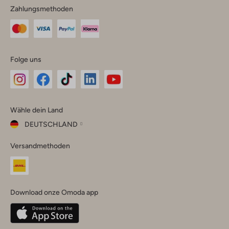
Zahlungsmethoden
Folge uns
Omoda
Omoda
Omoda
Omoda
Omoda
Wähle dein Land
Instagram
Facebook
TikTok
LinkedIn
YouTube
DEUTSCHLAND
Wähle
Versandmethoden
dein
Schließ
Land
Nederland
België
(Nederlands)
Download onze Omoda app
Belgique
(Français)
Deutschland