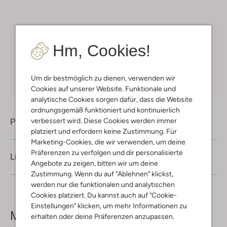
Kostenloser Versand
ab € 75 für Club-Omoda
Hm, Cookies!
Mitglieder in Deutschland
Kauf auf Rechnung
30 Tagen
Rückgaberecht
Um dir bestmöglich zu dienen, verwenden wir
Cookies auf unserer Website. Funktionale und
analytische Cookies sorgen dafür, dass die Website
ordnungsgemäß funktioniert und kontinuierlich
verbessert wird. Diese Cookies werden immer
Produktinformation
platziert und erfordern keine Zustimmung. Für
Marketing-Cookies, die wir verwenden, um deine
Präferenzen zu verfolgen und dir personalisierte
Lieferung & Rückgabe
Angebote zu zeigen, bitten wir um deine
Zustimmung. Wenn du auf "Ablehnen" klickst,
werden nur die funktionalen und analytischen
Cookies platziert. Du kannst auch auf "Cookie-
Einstellungen" klicken, um mehr Informationen zu
Mehr sehen
erhalten oder deine Präferenzen anzupassen.