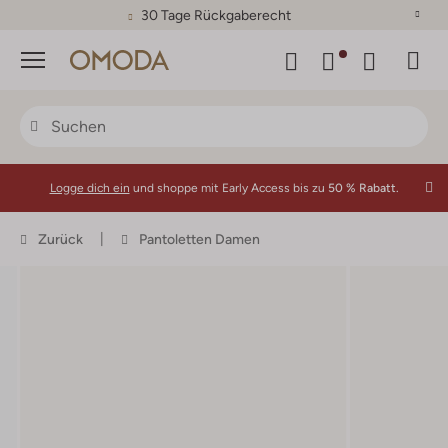
30 Tage Rückgaberecht
Menü
Logge dich ein
und shoppe mit Early Access bis zu
50 % Rabatt.
Zurück
Pantoletten Damen