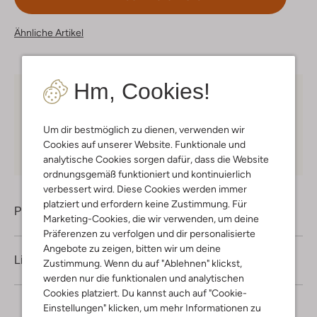
Ähnliche Artikel
Hm, Cookies!
Kostenloser Versand
ab € 75 für Club-Omoda
Mitglieder in Deutschland
Um dir bestmöglich zu dienen, verwenden wir
Kauf auf Rechnung
30 Tagen
Rückgaberecht
Cookies auf unserer Website. Funktionale und
analytische Cookies sorgen dafür, dass die Website
ordnungsgemäß funktioniert und kontinuierlich
verbessert wird. Diese Cookies werden immer
platziert und erfordern keine Zustimmung. Für
Produktinformation
Marketing-Cookies, die wir verwenden, um deine
Präferenzen zu verfolgen und dir personalisierte
Angebote zu zeigen, bitten wir um deine
Lieferung & Rückgabe
Zustimmung. Wenn du auf "Ablehnen" klickst,
werden nur die funktionalen und analytischen
Cookies platziert. Du kannst auch auf "Cookie-
Einstellungen" klicken, um mehr Informationen zu