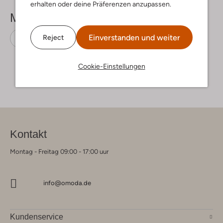
erhalten oder deine Präferenzen anzupassen.
Mehr sehen
Einverstanden und weiter
Reject
Zehentrenner
Unisa
Gummi
Cookie-Einstellungen
Kontakt
Montag - Freitag 09:00 - 17:00 uur
info@omoda.de
Kundenservice