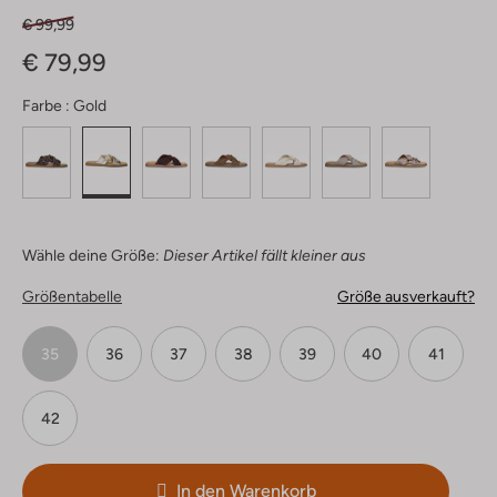
€ 99,99
€ 79,99
Farbe :
Gold
Wähle deine Größe:
Dieser Artikel fällt kleiner aus
Größentabelle
Größe ausverkauft?
35
36
37
38
39
40
41
42
In den Warenkorb