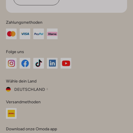
Zahlungsmethoden
Folge uns
Omoda
Omoda
Omoda
Omoda
Omoda
Wähle dein Land
Instagram
Facebook
TikTok
LinkedIn
YouTube
DEUTSCHLAND
Wähle
Versandmethoden
dein
Schließ
Land
Nederland
België
(Nederlands)
Download onze Omoda app